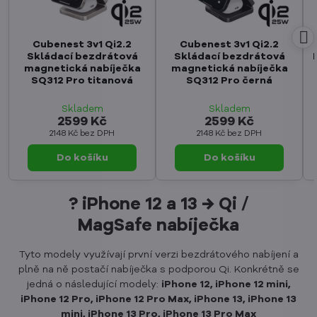
Cubenest 3v1 Qi2.2
Cubenest 3v1 Qi2.2
Skládací bezdrátová
Skládací bezdrátová
magnetická nabíječka
magnetická nabíječka
SQ312 Pro titanová
SQ312 Pro černá
Skladem
Skladem
2599 Kč
2599 Kč
2148 Kč
bez DPH
2148 Kč
bez DPH
Do košíku
Do košíku
? iPhone 12 a 13 → Qi /
MagSafe nabíječka
Tyto modely využívají první verzi bezdrátového nabíjení a
plně na ně postačí nabíječka s podporou Qi. Konkrétně se
jedná o následující modely:
iPhone 12, iPhone 12 mini,
iPhone 12 Pro, iPhone 12 Pro Max, iPhone 13, iPhone 13
mini, iPhone 13 Pro, iPhone 13 Pro Max