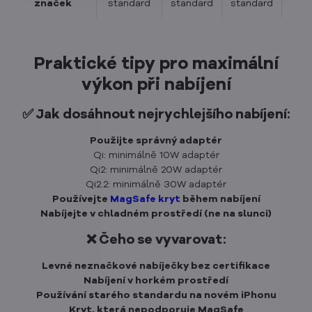
značek
standard
standard
standard
Praktické tipy pro maximální
výkon při nabíjení
✅ Jak dosáhnout nejrychlejšího nabíjení:
Použijte správný adaptér
Qi: minimálně 10W adaptér
Qi2: minimálně 20W adaptér
Qi2.2: minimálně 30W adaptér
Používejte
MagSafe kryt
během nabíjení
Nabíjejte v chladném prostředí (ne na slunci)
❌ Čeho se vyvarovat:
Levné neznačkové nabíječky bez certifikace
Nabíjení v horkém prostředí
Používání starého standardu na novém iPhonu
Kryt, která nepodporuje MagSafe