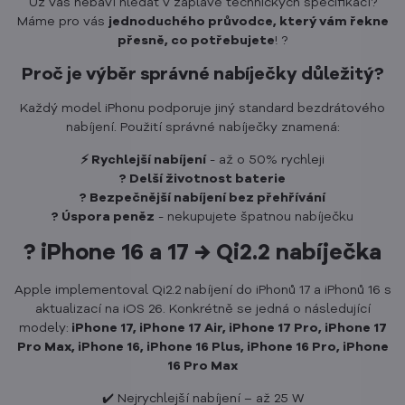
Už vás nebaví hledat v záplavě technických specifikací?
Máme pro vás
jednoduchého průvodce, který vám řekne
přesně, co potřebujete
! ?
Proč je výběr správné nabíječky důležitý?
Každý model iPhonu podporuje jiný standard bezdrátového
nabíjení. Použití správné nabíječky znamená:
⚡ Rychlejší nabíjení
- až o 50% rychleji
? Delší životnost baterie
?️ Bezpečnější nabíjení bez přehřívání
? Úspora peněz
- nekupujete špatnou nabíječku
? iPhone 16 a 17 → Qi2.2 nabíječka
Apple implementoval Qi2.2 nabíjení do iPhonů 17 a iPhonů 16 s
aktualizací na iOS 26. Konkrétně se jedná o následující
modely:
iPhone 17, iPhone 17 Air, iPhone 17 Pro, iPhone 17
Pro Max, iPhone 16, iPhone 16 Plus, iPhone 16 Pro, iPhone
16 Pro Max
✔️ Nejrychlejší nabíjení – až 25 W