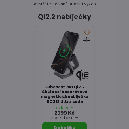
✔️ Nižší zahřívání, stabilní výkon
Qi2.2 nabíječky
Cubenest 3v1 Qi2.2
Skládací bezdrátová
magnetická nabíječka
SQ312 Ultra šedá
Skladem
2999 Kč
2479 Kč
bez DPH
Do košíku