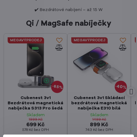
✔️ Bezdrátové nabíjení – až 15 W
Qi / MagSafe nabíječky
MEGAVÝPRODEJ
MEGAVÝPRODEJ
40%
65%
Cubenest 3v1
Cubenest 3v1 Skládací
Bezdrátová magnetická
bezdrátová magnetická
nabíječka S313 Pro šedá
nabíječka E310 bílá
Skladem
Skladem
1999 Kč
1499 Kč
699 Kč
899 Kč
578 Kč
bez DPH
743 Kč
bez DPH