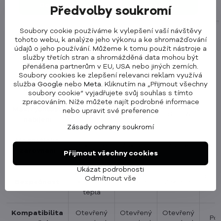
Do košíku
Do košíku
Předvolby soukromí
Soubory cookie používáme k vylepšení vaší návštěvy
Qi2.2 vs. Qi2 vs. Qi vs. MagSafe –
tohoto webu, k analýze jeho výkonu a ke shromažďování
údajů o jeho používání. Můžeme k tomu použít nástroje a
srovnávací tabulka
služby třetích stran a shromážděná data mohou být
přenášena partnerům v EU, USA nebo jiných zemích.
Soubory cookies ke zlepšení relevanci reklam využívá
Protokol
Qi2.2
Qi2
Qi
M
služba
Google
nebo
Meta
. Kliknutím na „Přijmout všechny
nabíjení
soubory cookie“ vyjadřujete svůj souhlas s tímto
zpracováním. Níže můžete najít podrobné informace
Max. rychlost
nebo upravit své preference
až 25 W
až 15 W
až 15 W
nabíjení
Zásady ochrany soukromí
Magnetické
Pokročilé
Základní
Žádné
App
zarovnání
Přijmout všechny cookies
Ukázat podrobnosti
Vylepšená
Opti
Odmítnout vše
Bezpečnost
kontrola
Střední
Základní
pr
tepla
Kompatibilita
Otevřený
Otevřený
Otevřený
Po