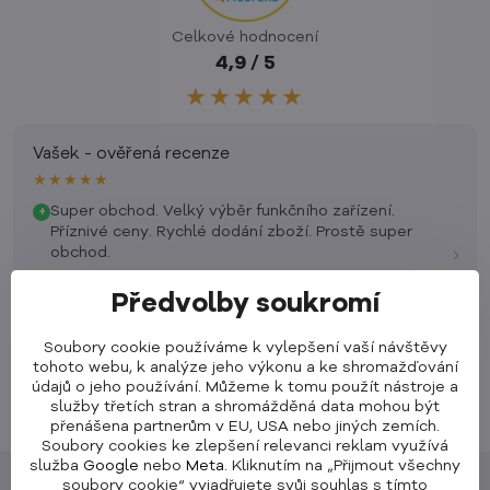
Celkové hodnocení
4,9 / 5
★★★★★
Vašek - ověřená recenze
★★★★★
Super obchod. Velký výběr funkčního zařízení.
+
Příznivé ceny. Rychlé dodání zboží. Prostě super
›
obchod.
Předvolby soukromí
Soubory cookie používáme k vylepšení vaší návštěvy
tohoto webu, k analýze jeho výkonu a ke shromažďování
údajů o jeho používání. Můžeme k tomu použít nástroje a
služby třetích stran a shromážděná data mohou být
přenášena partnerům v EU, USA nebo jiných zemích.
Soubory cookies ke zlepšení relevanci reklam využívá
služba
Google
nebo
Meta
. Kliknutím na „Přijmout všechny
soubory cookie“ vyjadřujete svůj souhlas s tímto