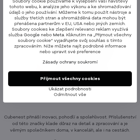
Soubory cookie používáme k vylepšení vaší návštěvy
tohoto webu, k analýze jeho výkonu a ke shromažďování
údajů o jeho používání. Můžeme k tomu použít nástroje a
služby třetích stran a shromážděná data mohou být
přenášena partnerům v EU, USA nebo jiných zemích.
Soubory cookies ke zlepšení relevanci reklam využívá
služba
Google
nebo
Meta
. Kliknutím na „Přijmout všechny
soubory cookie“ vyjadřujete svůj souhlas s tímto
zpracováním. Níže můžete najít podrobné informace
nebo upravit své preference
Zásady ochrany soukromí
Přijmout všechny cookies
Ukázat podrobnosti
Odmítnout vše
Cubenest přináší inovaci, pohodlí a spolehlivost. Příslušenství
od této značky klade důraz na detail a zpracování a je
věrným společníkem doma, v kanceláři, ale i na cestách.