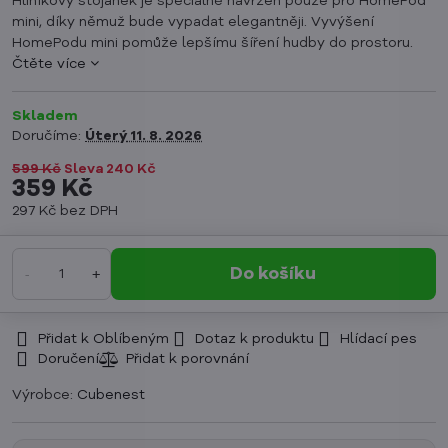
Hliníkový stojánek je speciálně navržen pouze pro HomePod
mini, díky němuž bude vypadat elegantněji. Vyvýšení
HomePodu mini pomůže lepšímu šíření hudby do prostoru.
Čtěte více
Skladem
Doručíme:
Úterý
11. 8. 2026
599 Kč
Sleva
240 Kč
359 Kč
297 Kč
bez DPH
Do košíku
Přidat k Oblíbeným
Dotaz k produktu
Hlídací pes
Doručení
Výrobce:
Cubenest