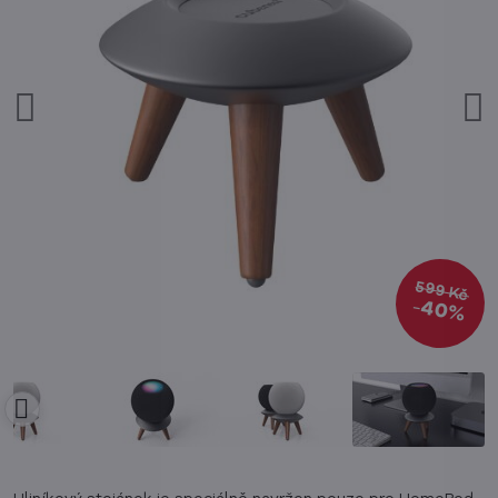
599 Kč
40%