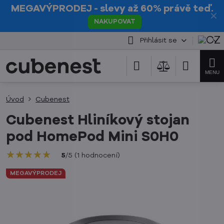
MEGAVÝPRODEJ
- slevy až 60% právě teď.
✕
NAKUPOVAT
Přihlásit se
Úvod
Cubenest
Cubenest Hliníkový stojan
pod HomePod Mini S0H0
★★★★★
★★★★★
★★★★★
5
/
5
(
1
hodnocení
)
MEGAVÝPRODEJ