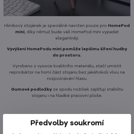
Hliníkový stojánek je speciálně navržen pouze pro
HomePod
mini
, díky němuž bude váš HomePod mini vypadat
elegantněji.
Vyvýšení HomePodu mini pomůže lepšímu šíření hudby
do prostoru.
Vyrobeno z vysoce kvalitního materiálu, stačí umístit
reproduktor na horní část stojanu bez jakéhokoli vlivu na
rozpoznávání hlasu.
Gumové podložky
ze spodu nožiček zajišťují stabilitu
stojanu i na hladké pracovní ploše.
Předvolby soukromí