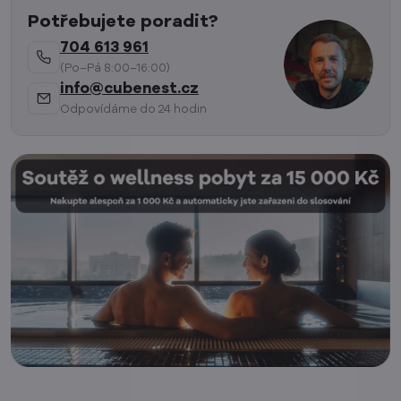
Potřebujete poradit?
704 613 961
(Po–Pá 8:00–16:00)
info@cubenest.cz
Odpovídáme do 24 hodin