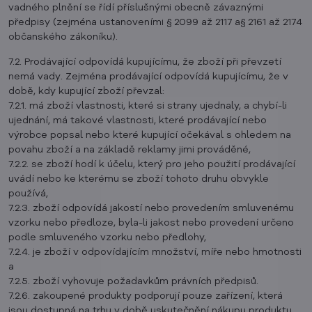
vadného plnění se řídí příslušnými obecně závaznými
předpisy (zejména ustanoveními § 2099 až 2117 a§ 2161 až 2174
občanského zákoníku).
7.2. Prodávající odpovídá kupujícímu, že zboží při převzetí
nemá vady. Zejména prodávající odpovídá kupujícímu, že v
době, kdy kupující zboží převzal:
7.2.1. má zboží vlastnosti, které si strany ujednaly, a chybí-li
ujednání, má takové vlastnosti, které prodávající nebo
výrobce popsal nebo které kupující očekával s ohledem na
povahu zboží a na základě reklamy jimi prováděné,
7.2.2. se zboží hodí k účelu, který pro jeho použití prodávající
uvádí nebo ke kterému se zboží tohoto druhu obvykle
používá,
7.2.3. zboží odpovídá jakostí nebo provedením smluvenému
vzorku nebo předloze, byla-li jakost nebo provedení určeno
podle smluveného vzorku nebo předlohy,
7.2.4. je zboží v odpovídajícím množství, míře nebo hmotnosti
a
7.2.5. zboží vyhovuje požadavkům právních předpisů.
7.2.6. zakoupené produkty podporují pouze zařízení, která
jsou dostupná na trhu v době uskutečnění nákupu produktu.