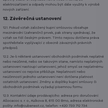
elektrozařízení a odpady mohou být dále využity k výrobě
nových zařízení.
12. Závěrečná ustanovení
12.1. Pokud vztah založený kupní smlouvou obsahuje
mezinárodní (zahraniční) prvek, pak strany sjednávají, že
vztah se řídí českým právem. Tímto nejsou dotčena práva
spotřebitele vyplývající z obecně závazných právních
předpisů.
12.2. Je-li některé ustanovení obchodních podmínek neplatné
nebo neúčinné, nebo se takovým stane, namísto neplatných
ustanovení nastoupí ustanovení, jehož smysl se neplatnému
ustanovení co nejvíce přibližuje. Neplatností nebo
neúčinností jednoho ustanovení není dotčena platnost
ostatních ustanovení. Změny a doplňky kupní smlouvy či
obchodních podmínek vyžadují písemnou formu.
12.3. Kontaktní údaje prodávajícího: adresa pro doručování:
Allocacoc s. r. o., Kulkova 8, 615 00 Brno, adresa elektronické
pošty: info@cubenest.cz, telefon: +420 733 712 734