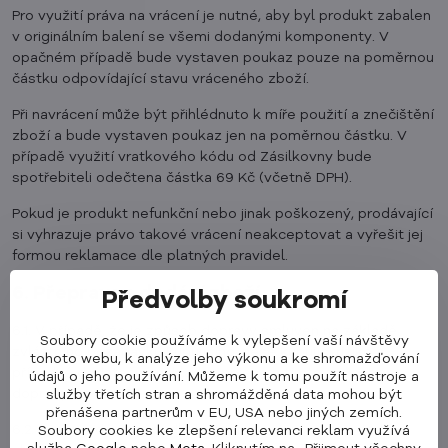
Pro využití práva na vrácení je nutné, aby byl produkt zabalen
v originálním balení se všemi dodanými komponenty. V
opačném případě bude vystaven poukaz pouze na poměrnou
částku odpovídající stavu vráceného zboží.
Při navrácení může být přihlédnuto k míře použití a znečištění
zboží a bude vystaven poukaz jen na poměrnou částku. V
případě využití vratkového kódu od Zásilkovny bude
spotřebiteli odečtena částka 69 Kč (včetně DPH).
Pokud je produkt nefunkční nebo jinak poškozený, prodávající
si vyhrazuje právo takové vrácení neakceptovat a vyřešit jej
formou reklamace dle platných pravidel.
6. Přeprava a dodání zboží
Předvolby soukromí
6.1. V případě, že je způsob dopravy smluven na základě
Soubory cookie používáme k vylepšení vaší návštěvy
zvláštního požadavku kupujícího, nese kupující riziko a
tohoto webu, k analýze jeho výkonu a ke shromažďování
případné dodatečné náklady spojené s tímto způsobem
údajů o jeho používání. Můžeme k tomu použít nástroje a
dopravy.
služby třetích stran a shromážděná data mohou být
přenášena partnerům v EU, USA nebo jiných zemích.
6.2. Je-li prodávající podle kupní smlouvy povinen dodat
Soubory cookies ke zlepšení relevanci reklam využívá