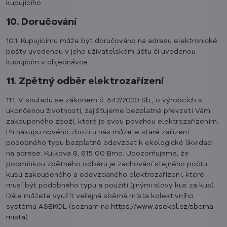
kupujícího.
10. Doručování
10.1. Kupujícímu může být doručováno na adresu elektronické
pošty uvedenou v jeho uživatelském účtu či uvedenou
kupujícím v objednávce.
11. Zpětný odběr elektrozařízení
11.1. V souladu se zákonem č. 542/2020 Sb., o výrobcích s
ukončenou životností, zajišťujeme bezplatné převzetí Vámi
zakoupeného zboží, které je svou povahou elektrozařízením.
Při nákupu nového zboží u nás můžete staré zařízení
podobného typu bezplatně odevzdat k ekologické likvidaci
na adrese: Kulkova 8, 615 00 Brno. Upozorňujeme, že
podmínkou zpětného odběru je zachování stejného počtu
kusů zakoupeného a odevzdaného elektrozařízení, které
musí být podobného typu a použití (jinými slovy kus za kus).
Dále můžete využít veřejná sběrná místa kolektivního
systému ASEKOL (seznam na
https://www.asekol.cz/sberna-
mista
).