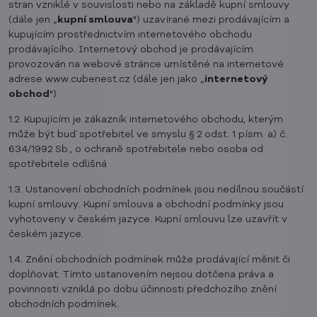
stran vzniklé v souvislosti nebo na základě kupní smlouvy
(dále jen „
kupní smlouva
") uzavírané mezi prodávajícím a
kupujícím prostřednictvím internetového obchodu
prodávajícího. Internetový obchod je prodávajícím
provozován na webové stránce umístěné na internetové
adrese www.cubenest.cz (dále jen jako „
internetový
obchod
")
1.2. Kupujícím je zákazník internetového obchodu, kterým
může být buď spotřebitel ve smyslu § 2 odst. 1 písm. a) č.
634/1992 Sb., o ochraně spotřebitele nebo osoba od
spotřebitele odlišná
1.3. Ustanovení obchodních podmínek jsou nedílnou součástí
kupní smlouvy. Kupní smlouva a obchodní podmínky jsou
vyhotoveny v českém jazyce. Kupní smlouvu lze uzavřít v
českém jazyce.
1.4. Znění obchodních podmínek může prodávající měnit či
doplňovat. Tímto ustanovením nejsou dotčena práva a
povinnosti vzniklá po dobu účinnosti předchozího znění
obchodních podmínek.