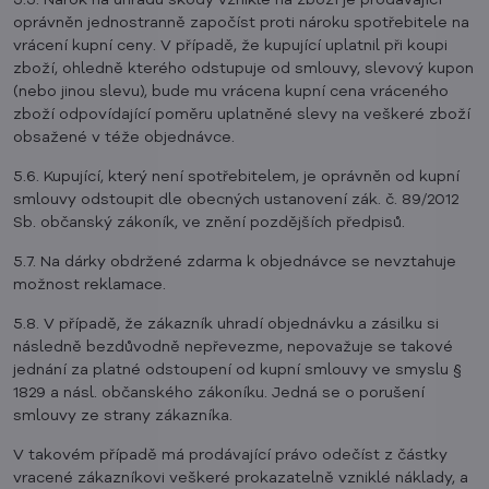
5.5. Nárok na úhradu škody vzniklé na zboží je prodávající
oprávněn jednostranně započíst proti nároku spotřebitele na
vrácení kupní ceny. V případě, že kupující uplatnil při koupi
zboží, ohledně kterého odstupuje od smlouvy, slevový kupon
(nebo jinou slevu), bude mu vrácena kupní cena vráceného
zboží odpovídající poměru uplatněné slevy na veškeré zboží
obsažené v téže objednávce.
5.6. Kupující, který není spotřebitelem, je oprávněn od kupní
smlouvy odstoupit dle obecných ustanovení zák. č. 89/2012
Sb. občanský zákoník, ve znění pozdějších předpisů.
5.7. Na dárky obdržené zdarma k objednávce se nevztahuje
možnost reklamace.
5.8. V případě, že zákazník uhradí objednávku a zásilku si
následně bezdůvodně nepřevezme, nepovažuje se takové
jednání za platné odstoupení od kupní smlouvy ve smyslu §
1829 a násl. občanského zákoníku. Jedná se o porušení
smlouvy ze strany zákazníka.
V takovém případě má prodávající právo odečíst z částky
vracené zákazníkovi veškeré prokazatelně vzniklé náklady, a