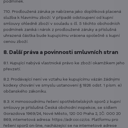
podmínek.
7.10. Prodloužená záruka je nabízena jako doplňková placená
služba k hlavnímu zboží. V případě odstoupení od kupní
smlouvy ohledně zboží v souladu s čl. 5 těchto obchodních
podmínek zaniká i nárok z prodloužené záruky a příslušná
uhrazená částka bude kupujícímu vrácena společně s kupní
cenou zboží.
8. Další práva a povinnosti smluvních stran
8.1. Kupující nabývá vlastnické právo ke zboží okamžikem jeho
převzetí.
8.2. Prodávající není ve vztahu ke kupujícímu vázán žádnými
kodexy chování ve smyslu ustanovení § 1826 odst. 1 písm. e)
občanského zákoníku.
8.3. K mimosoudnímu řešení spotřebitelských sporů z kupní
smlouvy je příslušná Česká obchodní inspekce, se sídlem
Gorazdova 1969/24, Nové Město, 120 00 Praha 2, IČ: 000 20
869, internetová adresa: https://adr.coi.cz/cs. Platformu pro
řešení sporů on-line, nacházející se na internetové adrese