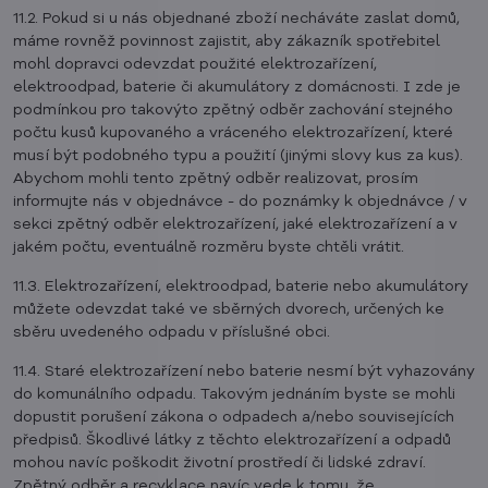
11.2. Pokud si u nás objednané zboží necháváte zaslat domů,
máme rovněž povinnost zajistit, aby zákazník spotřebitel
mohl dopravci odevzdat použité elektrozařízení,
elektroodpad, baterie či akumulátory z domácnosti. I zde je
podmínkou pro takovýto zpětný odběr zachování stejného
počtu kusů kupovaného a vráceného elektrozařízení, které
musí být podobného typu a použití (jinými slovy kus za kus).
Abychom mohli tento zpětný odběr realizovat, prosím
informujte nás v objednávce - do poznámky k objednávce / v
sekci zpětný odběr elektrozařízení, jaké elektrozařízení a v
jakém počtu, eventuálně rozměru byste chtěli vrátit.
11.3. Elektrozařízení, elektroodpad, baterie nebo akumulátory
můžete odevzdat také ve sběrných dvorech, určených ke
sběru uvedeného odpadu v příslušné obci.
11.4. Staré elektrozařízení nebo baterie nesmí být vyhazovány
do komunálního odpadu. Takovým jednáním byste se mohli
dopustit porušení zákona o odpadech a/nebo souvisejících
předpisů. Škodlivé látky z těchto elektrozařízení a odpadů
mohou navíc poškodit životní prostředí či lidské zdraví.
Zpětný odběr a recyklace navíc vede k tomu, že