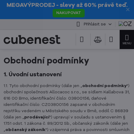
MEGAVÝPRODEJ
- slevy až 60% právě teď.
✕
NAKUPOVAT
Přihlásit se
Obchodní podmínky
1. Úvodní ustanovení
1.1. Tyto obchodní podmínky (dále jen „
obchodní podmínky
")
obchodní společnosti Allocacoc s.r.o., se sídlem Kallabova 31,
616 00 Brno, identifikační číslo: 03800156, daňové
identifikační číslo: CZ03800156 zapsané v obchodním
rejstříku vedeném u Městského soudu v Brně, oddíl C 86839
(dále jen „
prodávající
") upravují v souladu s ustanovením §
1751 odst. 1 zákona č. 89/2012 Sb., občanský zákoník (dále jen
„
občanský zákoník
") vzájemná práva a povinnosti smluvních