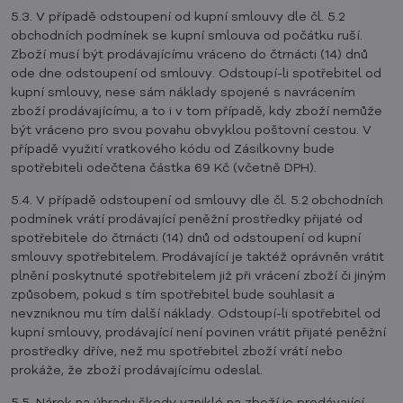
5.3. V případě odstoupení od kupní smlouvy dle čl. 5.2
obchodních podmínek se kupní smlouva od počátku ruší.
Zboží musí být prodávajícímu vráceno do čtrnácti (14) dnů
ode dne odstoupení od smlouvy. Odstoupí-li spotřebitel od
kupní smlouvy, nese sám náklady spojené s navrácením
zboží prodávajícímu, a to i v tom případě, kdy zboží nemůže
být vráceno pro svou povahu obvyklou poštovní cestou. V
případě využití vratkového kódu od Zásilkovny bude
spotřebiteli odečtena částka 69 Kč (včetně DPH).
5.4. V případě odstoupení od smlouvy dle čl. 5.2 obchodních
podmínek vrátí prodávající peněžní prostředky přijaté od
spotřebitele do čtrnácti (14) dnů od odstoupení od kupní
smlouvy spotřebitelem. Prodávající je taktéž oprávněn vrátit
plnění poskytnuté spotřebitelem již při vrácení zboží či jiným
způsobem, pokud s tím spotřebitel bude souhlasit a
nevzniknou mu tím další náklady. Odstoupí-li spotřebitel od
kupní smlouvy, prodávající není povinen vrátit přijaté peněžní
prostředky dříve, než mu spotřebitel zboží vrátí nebo
prokáže, že zboží prodávajícímu odeslal.