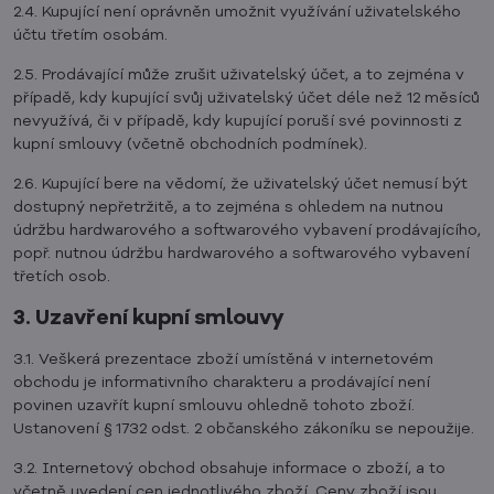
2.4. Kupující není oprávněn umožnit využívání uživatelského
účtu třetím osobám.
2.5. Prodávající může zrušit uživatelský účet, a to zejména v
případě, kdy kupující svůj uživatelský účet déle než 12 měsíců
nevyužívá, či v případě, kdy kupující poruší své povinnosti z
kupní smlouvy (včetně obchodních podmínek).
2.6. Kupující bere na vědomí, že uživatelský účet nemusí být
dostupný nepřetržitě, a to zejména s ohledem na nutnou
údržbu hardwarového a softwarového vybavení prodávajícího,
popř. nutnou údržbu hardwarového a softwarového vybavení
třetích osob.
3. Uzavření kupní smlouvy
3.1. Veškerá prezentace zboží umístěná v internetovém
obchodu je informativního charakteru a prodávající není
povinen uzavřít kupní smlouvu ohledně tohoto zboží.
Ustanovení § 1732 odst. 2 občanského zákoníku se nepoužije.
3.2. Internetový obchod obsahuje informace o zboží, a to
včetně uvedení cen jednotlivého zboží. Ceny zboží jsou