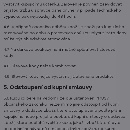
vystavit kupujícímu účtenku. Zároveň je povinen zaevidovat
přijatou tržbu u správce daně online; v případě technického
výpadku pak nejpozději do 48 hodin.
4.6. V případě osobního odběru zboží je zboží pro kupujícího
rezervováno po dobu 5 pracovních dnů. Po uplynutí této doby
může být objednávka stornována.
4.7. Na dárkové poukazy není možné uplatňovat slevové
kódy.
4.8. Slevové kódy nelze kombinovat.
4.9. Slevový kódy nejze využít na již zlevněné produkty.
5. Odstoupení od kupní smlouvy
5.1. Kupující bere na vědomí, že dle ustanovení § 1837
občanského zákoníku, nelze mimo jiné odstoupit od kupní
smlouvy o dodávce zboží, které bylo upraveno podle přání
kupujícího nebo pro jeho osobu, od kupní smlouvy o dodávce
zboží, které podléhá rychlé zkáze, jakož i zboží, které bylo
po dodání nenávratně smíseno s jiným zbožím, od kupní