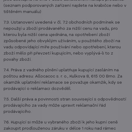
(seznam podporovaných zařízení najdete na krabičce nebo v
tištěném manuálu)
7.3. Ustanovení uvedená v čl. 7.2 obchodních podmínek se
nepoužijí u zboží prodávaného za nižší cenu na vadu, pro
kterou byla nižší cena ujednána, na opotřebení zboží
způsobené jeho obvyklým užíváním, u použitého zboží na
vadu odpovídající míře používání nebo opotřebení, kterou
zboží mělo při převzetí kupujícím, nebo vyplývá-li to z
povahy zboží.
7.4. Práva z vadného plnění uplatňuje kupující zasláním na
poštou adresu: Allocacoc s. r. o., Kulkova 8, 615 00 Brno. Za
okamžik uplatnění reklamace se považuje okamžik, kdy se
prodávající o reklamaci dozvěděl.
7.5. Další práva a povinnosti stran související s odpovědností
prodávajícího za vady může upravit reklamační řád
prodávajícího.
7.6. Kupující si může u vybraného zboží k jeho kupní ceně
zakoupit prodlouženou záruku v délce 1 roku nad rámec