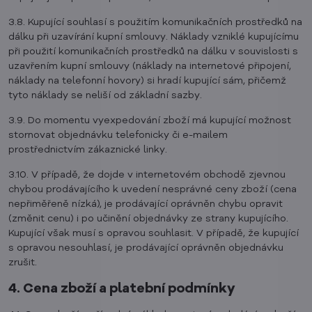
3.8. Kupující souhlasí s použitím komunikačních prostředků na
dálku při uzavírání kupní smlouvy. Náklady vzniklé kupujícímu
při použití komunikačních prostředků na dálku v souvislosti s
uzavřením kupní smlouvy (náklady na internetové připojení,
náklady na telefonní hovory) si hradí kupující sám, přičemž
tyto náklady se neliší od základní sazby.
3.9. Do momentu vyexpedování zboží má kupující možnost
stornovat objednávku telefonicky či e-mailem
prostřednictvím zákaznické linky.
3.10. V případě, že dojde v internetovém obchodě zjevnou
chybou prodávajícího k uvedení nesprávné ceny zboží (cena
nepřiměřeně nízká), je prodávající oprávněn chybu opravit
(změnit cenu) i po učinění objednávky ze strany kupujícího.
Kupující však musí s opravou souhlasit. V případě, že kupující
s opravou nesouhlasí, je prodávající oprávněn objednávku
zrušit.
4. Cena zboží a platební podmínky