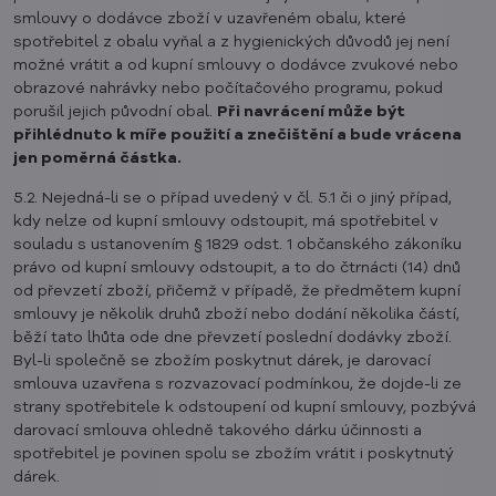
smlouvy o dodávce zboží v uzavřeném obalu, které
spotřebitel z obalu vyňal a z hygienických důvodů jej není
možné vrátit a od kupní smlouvy o dodávce zvukové nebo
obrazové nahrávky nebo počítačového programu, pokud
porušil jejich původní obal.
Při navrácení může být
přihlédnuto k míře použití a znečištění a bude vrácena
jen poměrná částka.
5.2. Nejedná-li se o případ uvedený v čl. 5.1 či o jiný případ,
kdy nelze od kupní smlouvy odstoupit, má spotřebitel v
souladu s ustanovením § 1829 odst. 1 občanského zákoníku
právo od kupní smlouvy odstoupit, a to do čtrnácti (14) dnů
od převzetí zboží, přičemž v případě, že předmětem kupní
smlouvy je několik druhů zboží nebo dodání několika částí,
běží tato lhůta ode dne převzetí poslední dodávky zboží.
Byl-li společně se zbožím poskytnut dárek, je darovací
smlouva uzavřena s rozvazovací podmínkou, že dojde-li ze
strany spotřebitele k odstoupení od kupní smlouvy, pozbývá
darovací smlouva ohledně takového dárku účinnosti a
spotřebitel je povinen spolu se zbožím vrátit i poskytnutý
dárek.