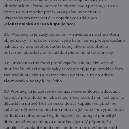
Prodávající neprodleně po obdržení objednávky toto
obdržení kupujícímu potvrdí elektronickou poštou, a to na
adresu elektronické pošty kupujícího uvedenou v
uživatelském rozhraní či v objednávce (dále jen
„
elektronická adresa kupujícího
").
3.5. Prodávající je vždy oprávněn v závislosti na charakteru
objednávky (množství zboží, výše kupní ceny, předpokládané
náklady na dopravu) požádat kupujícího o dodatečné
potvrzení objednávky (například písemně či telefonicky).
3.6. Smluvní vztah mezi prodávajícím a kupujícím vzniká
doručením přijetí objednávky (akceptací), jež je prodávajícím
zasláno kupujícímu elektronickou poštou, a to na adresu
elektronické pošty kupujícího.
3.7. Prodávající je oprávněn od uzavřené smlouvy odstoupit
kdykoliv před dodáním zboží, zejména pokud není schopen z
důvodů na straně třetích osob dodat kupujícímu zboží ve
lhůtě přiměřené okolnostem nebo se již zboží nevyrábí nebo
nedodává nebo pokud vyjde najevo, že kupující porušil již
dříve uzavřenou smlouvu s prodávajícím. V případě, že
kupující již zaplatil kupní cenu, bude mu tato vrácena zpět.