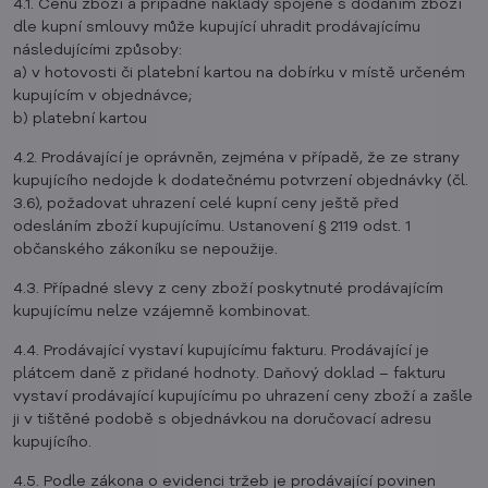
4.1. Cenu zboží a případné náklady spojené s dodáním zboží
dle kupní smlouvy může kupující uhradit prodávajícímu
následujícími způsoby:
a) v hotovosti či platební kartou na dobírku v místě určeném
kupujícím v objednávce;
b) platební kartou
4.2. Prodávající je oprávněn, zejména v případě, že ze strany
kupujícího nedojde k dodatečnému potvrzení objednávky (čl.
3.6), požadovat uhrazení celé kupní ceny ještě před
odesláním zboží kupujícímu. Ustanovení § 2119 odst. 1
občanského zákoníku se nepoužije.
4.3. Případné slevy z ceny zboží poskytnuté prodávajícím
kupujícímu nelze vzájemně kombinovat.
4.4. Prodávající vystaví kupujícímu fakturu. Prodávající je
plátcem daně z přidané hodnoty. Daňový doklad – fakturu
vystaví prodávající kupujícímu po uhrazení ceny zboží a zašle
ji v tištěné podobě s objednávkou na doručovací adresu
kupujícího.
4.5. Podle zákona o evidenci tržeb je prodávající povinen