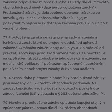
zákonné odpovědnosti prodávajícího za vady dle čl. 7.1 těchto
obchodních podmínek (dále jen „prodloužená záruka").
Prodloužená záruka je dobrovolnou obchodní zárukou ve
smyslu § 2113 a násl. občanského zákoníku a jejím
poskytnutím nejsou nijak dotčena zákonná práva kupujícího z
vadného plnění.
7.7. Prodloužená záruka se vztahuje na vady materiálu a
funkčnosti zboží, které se projeví v období od uplynutí
zákonné 24měsíční záruční doby do uplynutí 36 měsíců od
převzetí zboží kupujícím. Prodloužená záruka se nevztahuje
na opotřebení zboží způsobené jeho obvyklým užíváním, na
mechanické poškození, poškození způsobené nesprávným
používáním, neodbornými zásahy či živelnou událostí.
7.8. Rozsah, doba platnosti a podmínky prodloužené záruky
jsou uvedeny v čl. 7.7 těchto obchodních podmínek. Na
žádost kupujícího vydá prodávající doklad o poskytnuté
záruce (záruční list) v souladu s § 2113 občanského zákoníku.
7.9. Nároky z prodloužené záruky uplatňuje kupující stejným
způsobem jako reklamaci dle čl. 7.4 těchto obchodních