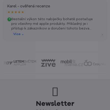
Karel - ověřená recenze
★★★★★
Bestiální výkon této nabíječky bohatě postačuje
+
pro všechny mé apple produkty. Příkladný je i
přístup k zákazníkovi a doručení tohoto bezva
produktu na míru domů, před odjezdem na
›
Více ⌄
dovolenou. Ještě jednou díky.
Newsletter