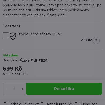
Univerzální stojan na všechny značky tabletů. Vyroben z
broušeného hliníku. Protiskluzová podložka zajistí stabilitu při
používání tabletu. Ochrana tabletu před poškrábáním.
Možnost nastavení polohy.
Čtěte více
Test test
Prodloužená záruka +1 rok
299 Kč
?
Skladem
Doručíme:
Úterý
11. 8. 2026
699 Kč
578 Kč
bez DPH
Do košíku
Přidat k Oblíbeným
Dotaz k produktu
Hlídací pes