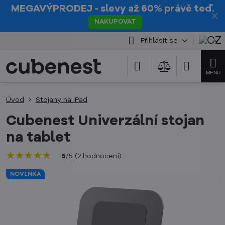
MEGAVÝPRODEJ
- slevy až 60% právě teď.
✕
NAKUPOVAT
Přihlásit se
Úvod
Stojany na iPad
Cubenest Univerzální stojan
na tablet
★★★★★
★★★★★
★★★★★
5
/
5
(
2
hodnocení
)
NOVINKA