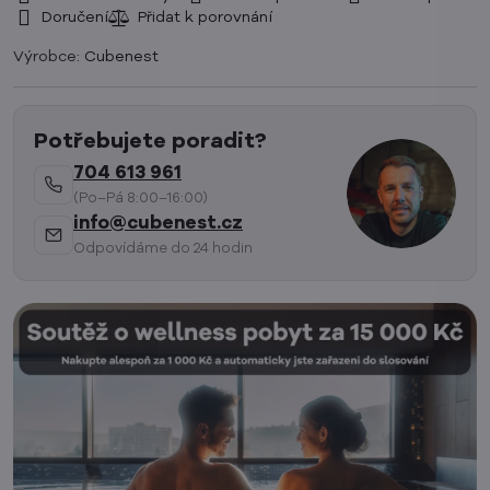
Doručení
Výrobce:
Cubenest
Potřebujete poradit?
704 613 961
(Po–Pá 8:00–16:00)
info@cubenest.cz
Odpovídáme do 24 hodin