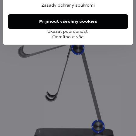
který vám vyhovuje – ať už potřebujete tablet ve vyšší
Zásady ochrany soukromí
poloze pro videohovor nebo v mírném sklonu pro pohodlné
psaní.
Přijmout všechny cookies
Ukázat podrobnosti
Odmítnout vše