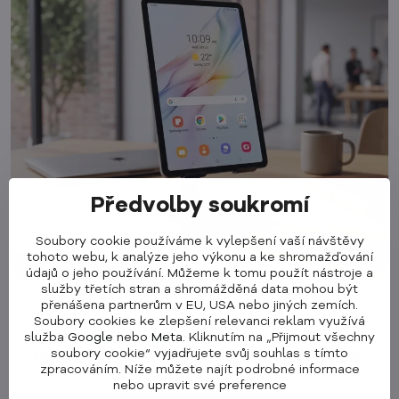
Předvolby soukromí
Soubory cookie používáme k vylepšení vaší návštěvy
tohoto webu, k analýze jeho výkonu a ke shromažďování
údajů o jeho používání. Můžeme k tomu použít nástroje a
služby třetích stran a shromážděná data mohou být
přenášena partnerům v EU, USA nebo jiných zemích.
Soubory cookies ke zlepšení relevanci reklam využívá
služba
Google
nebo
Meta
. Kliknutím na „Přijmout všechny
Nastavte si ho přesně pro sebe
soubory cookie“ vyjadřujete svůj souhlas s tímto
zpracováním. Níže můžete najít podrobné informace
nebo upravit své preference
Díky pohyblivým kloubům si stojan naklopíte přesně do úhlu,