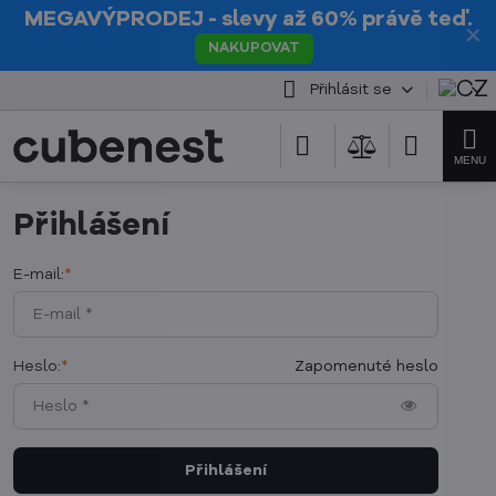
MEGAVÝPRODEJ
- slevy až 60% právě teď.
✕
NAKUPOVAT
Přihlásit se
Přihlášení
E-mail:
*
Heslo:
*
Zapomenuté heslo
Přihlášení