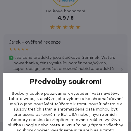
Celkové hodnocení
4,9 / 5
★★★★★
Jarek - ověřená recenze
★★★★★
Nabízené produkty jsou špičkové (řemínek iWatch,
+
powerbanka, fén) vynikající poměr cena/výkon,
›
super design, bohužel omezená nabídka produktů.
Předvolby soukromí
Soubory cookie používáme k vylepšení vaší návštěvy
tohoto webu, k analýze jeho výkonu a ke shromažďování
údajů o jeho používání. Můžeme k tomu použít nástroje a
služby třetích stran a shromážděná data mohou být
přenášena partnerům v EU, USA nebo jiných zemích.
Soubory cookies ke zlepšení relevanci reklam využívá
služba
Google
nebo
Meta
. Kliknutím na „Přijmout všechny
soubory cookie“ vyjadřujete svůj souhlas s tímto