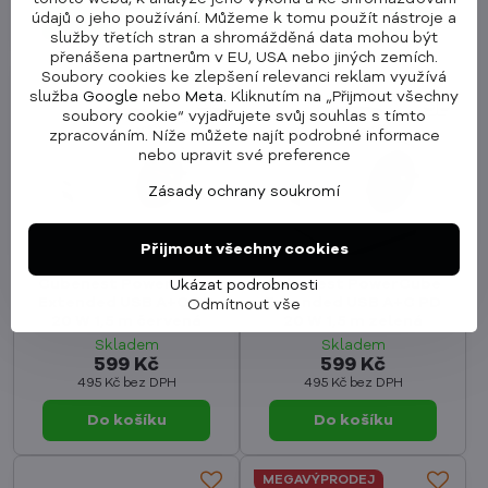
údajů o jeho používání. Můžeme k tomu použít nástroje a
Do košíku
Do košíku
služby třetích stran a shromážděná data mohou být
přenášena partnerům v EU, USA nebo jiných zemích.
Soubory cookies ke zlepšení relevanci reklam využívá
služba
Google
nebo
Meta
. Kliknutím na „Přijmout všechny
soubory cookie“ vyjadřujete svůj souhlas s tímto
zpracováním. Níže můžete najít podrobné informace
nebo upravit své preference
Zásady ochrany soukromí
Přijmout všechny cookies
Cubenest PowerCube
Cubenest PowerCube
Ukázat podrobnosti
Extended USB A+C PD
Extended USB A+C PD
Odmítnout vše
20 W 1,5 m červená
20 W 1,5 m zelená
Skladem
Skladem
599 Kč
599 Kč
495 Kč
bez DPH
495 Kč
bez DPH
Do košíku
Do košíku
MEGAVÝPRODEJ