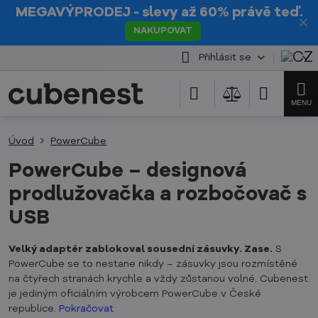
MEGAVÝPRODEJ
- slevy až 60% právě teď.
✕
NAKUPOVAT
Přihlásit se
Úvod
PowerCube
PowerCube – designová
prodlužovačka a rozbočovač s
USB
Velký adaptér zablokoval sousední zásuvky. Zase.
S
PowerCube se to nestane nikdy – zásuvky jsou rozmístěné
na čtyřech stranách krychle a vždy zůstanou volné. Cubenest
je jediným oficiálním výrobcem PowerCube v České
republice.
Pokračovat