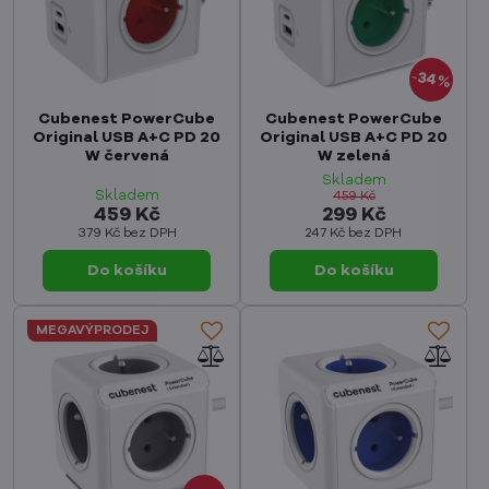
34%
Cubenest PowerCube
Cubenest PowerCube
Original USB A+C PD 20
Original USB A+C PD 20
W červená
W zelená
Skladem
Skladem
459 Kč
459 Kč
299 Kč
379 Kč
bez DPH
247 Kč
bez DPH
Do košíku
Do košíku
MEGAVÝPRODEJ