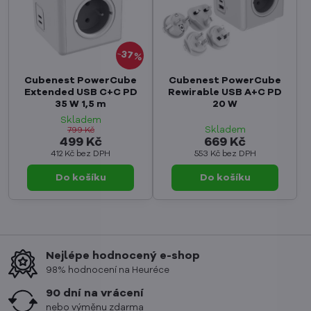
37%
Cubenest PowerCube
Cubenest PowerCube
Extended USB C+C PD
Rewirable USB A+C PD
35 W 1,5 m
20 W
Skladem
Skladem
799 Kč
499 Kč
669 Kč
412 Kč
bez DPH
553 Kč
bez DPH
Do košíku
Do košíku
Nejlépe hodnocený e-shop
98% hodnocení na Heuréce
90 dní na vrácení
nebo výměnu zdarma