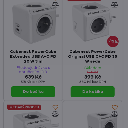
39%
Cubenest PowerCube
Cubenest PowerCube
Extended USB A+C PD
Original USB C+C PD 35
20 W 3 m
W šedá
Předobjednávka s
Skladem
doručením 18.8.
659 Kč
639 Kč
399 Kč
528 Kč
bez DPH
330 Kč
bez DPH
Do košíku
Do košíku
MEGAVÝPRODEJ