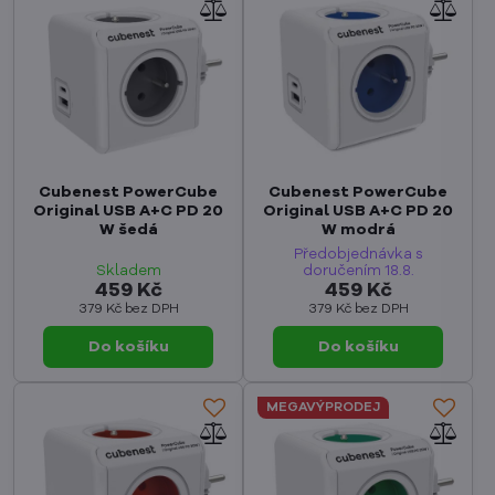
Cubenest PowerCube
Cubenest PowerCube
Original USB A+C PD 20
Original USB A+C PD 20
W šedá
W modrá
Předobjednávka s
Skladem
doručením 18.8.
459 Kč
459 Kč
379 Kč
bez DPH
379 Kč
bez DPH
Do košíku
Do košíku
MEGAVÝPRODEJ