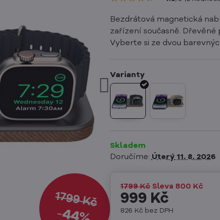
Bezdrátová magnetická nabíj
zařízení současně. Dřevěné 
Vyberte si ze dvou barevnýc
Skladem
Doručíme:
Úterý
11. 8. 2026
1799 Kč
Sleva
800 Kč
1799 Kč
999 Kč
826 Kč
bez DPH
44%