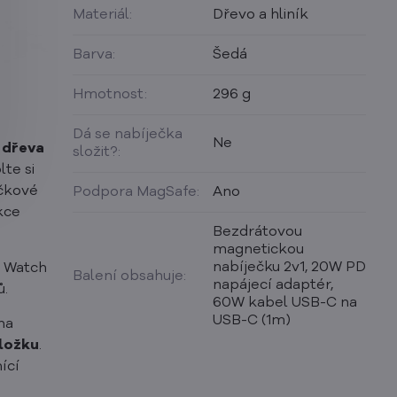
Materiál:
Dřevo a hliník
Barva:
Šedá
Hmotnost:
296 g
Dá se nabíječka
Ne
 dřeva
složit?:
lte si
ičkové
Podpora MagSafe:
Ano
nkce
Bezdrátovou
magnetickou
nabíječku 2v1, 20W PD
 Watch
Balení obsahuje:
napájecí adaptér,
ů.
60W kabel USB-C na
USB-C (1m)
na
ložku
.
ící