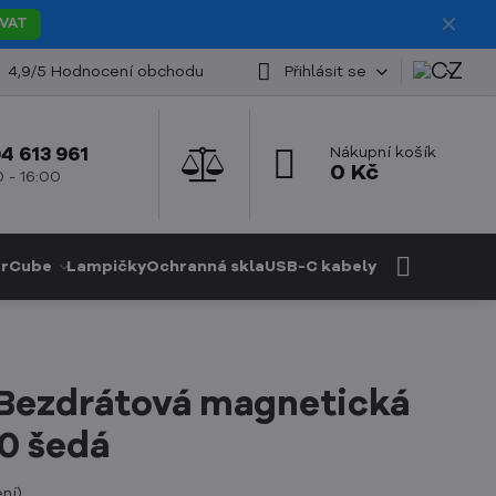
✕
VAT
4,9/5 Hodnocení obchodu
Přihlásit se
4 613 961
Nákupní košík
0 Kč
 - 16:00
rCube
Lampičky
Ochranná skla
USB-C kabely
 Bezdrátová magnetická
0 šedá
ní
)