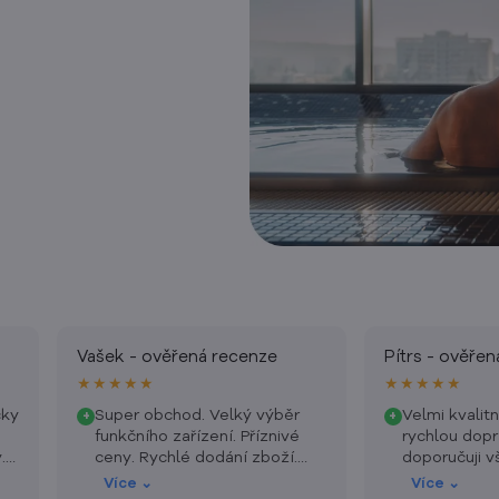
Vašek - ověřená recenze
Pítrs - ověře
★★★★★
★★★★★
čky
Super obchod. Velký výběr
Velmi kvalit
+
+
funkčního zařízení. Příznivé
rychlou dopr
.
ceny. Rychlé dodání zboží.
doporučuji v
Prostě super obchod.
podpoříte Č
Více ⌄
Více ⌄