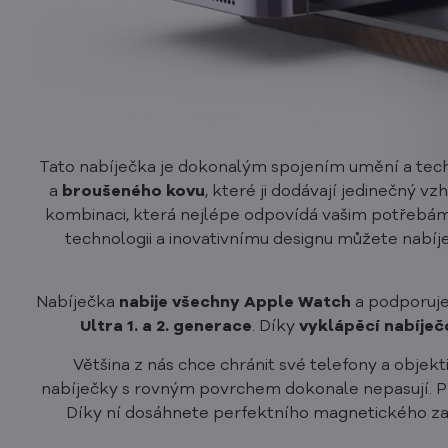
Tato nabíječka je dokonalým spojením umění a tec
a
broušeného kovu
, které ji dodávají jedinečný vz
kombinaci, která nejlépe odpovídá vašim potřebám 
technologii a inovativnímu designu můžete nabíj
Nabíječka
nabije všechny Apple Watch
a podporuj
Ultra 1. a 2. generace
. Díky
vyklápěcí nabíječ
Většina z nás chce chránit své telefony a objek
nabíječky s rovným povrchem dokonale nepasují. Pr
Díky ní dosáhnete perfektního magnetického zaro