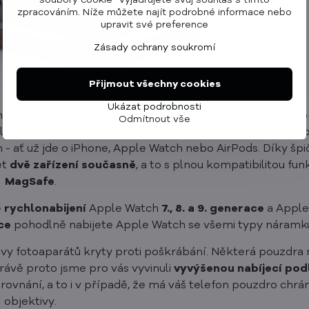
soubory cookie“ vyjadřujete svůj souhlas s tímto
zpracováním. Níže můžete najít podrobné informace nebo
upravit své preference
Zásady ochrany soukromí
Přijmout všechny cookies
Ukázat podrobnosti
hnologie. Kombinuje prvky
vysoce kvalitního teakového
Odmítnout vše
hled a posouvají vaši jablečnou výbavu na další úroveň. Zvo
- ať už jde o iPhone, Apple Watch nebo AirPods. Díky šp
et
dvě zařízení současně
, a to s plnou kompatibilitou fu
MagSafe
.
e
rychlonabijení
Apple Watch
7., 8. a 9. generace
a Apple
ce
pohodlně nabijete Apple Watch se všemi typy náramk
tivy fotoaparátů kryty proti poškrábání. Některá pouzdra 
ávě proto jsme pro vás vyvinuli
vyvýšenou nabíjecí pod
vnání, a to i v případě, že má váš telefon pouzdro chrán
objektivy.