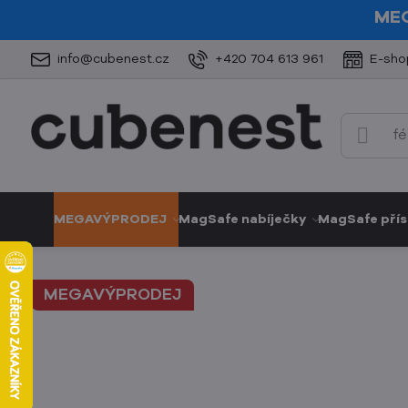
ME
info@cubenest.cz
+420 704 613 961
E-sho
MEGAVÝPRODEJ
MagSafe nabíječky
MagSafe přís
MEGAVÝPRODEJ