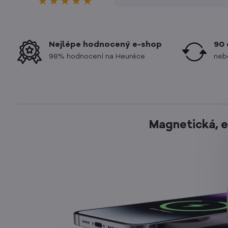
★★★★★
zákazníkovi a doručení toh
bezva produktu na míru
domů, před odjezdem na
dovolenou. Ještě jednou dí
Nejlépe hodnocený e-shop
90 
98% hodnocení na Heuréce
neb
Magnetická, e