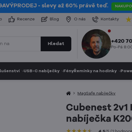
GAVÝPRODEJ
- slevy až 60% právě teď.
NAKUPO
p
Recenze
Blog
O nás
Kontakty
+420 70
Hledat
Po-Pá 8:00
lušenství
USB-C nabíječky
Fény
Řemínky na hodinky
Powe
MagSafe nabíječky
Cubenest 2v1
nabíječka K20
★★★★★
★★★★★
★★★★★
4.5
/
5
(
2
hodnoce