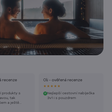
ná recenze
Oli - ověřená recenze
★★★★★
ní produkty s
Nejlepší cestovní nabíječka
+
avou, tak
3v1 i s pouzdrem
šem a ještě
eskou značku.