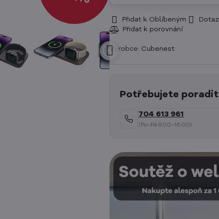
Přidat k Oblíbeným
Dotaz
Výrobce:
Cubenest
Potřebujete poradit
704 613 961
(Po–Pá 8:00–16:00)