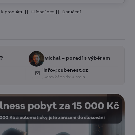
 k produktu
Hlídací pes
Doručení
?
Michal – poradí s výběrem
info@cubenest.cz
Odpovídáme do 24 hodin