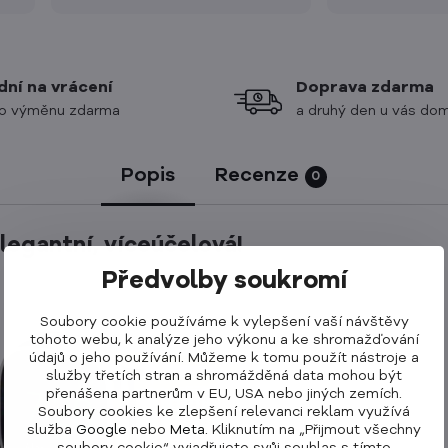
oto
ky.
dní na vrácení
Doprava zdarma
o výměnu zdarma
a druhý den u vás do
Popis
Recenze
0
legantní, víceúčelová!
Předvolby soukromí
Soubory cookie používáme k vylepšení vaší návštěvy
tohoto webu, k analýze jeho výkonu a ke shromažďování
údajů o jeho používání. Můžeme k tomu použít nástroje a
služby třetích stran a shromážděná data mohou být
přenášena partnerům v EU, USA nebo jiných zemích.
Soubory cookies ke zlepšení relevanci reklam využívá
služba
Google
nebo
Meta
. Kliknutím na „Přijmout všechny