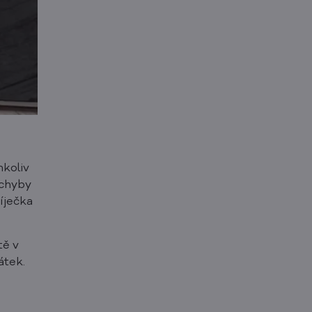
mkoliv
ochyby
bíječka
tě v
átek.