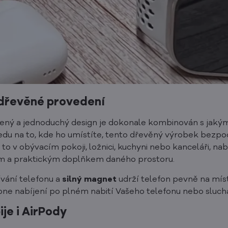
 dřevěné provedení
zený a jednoduchý design je dokonale kombinován s jaký
ledu na to, kde ho umístíte, tento dřevěný výrobek bezp
 to v obývacím pokoji, ložnici, kuchyni nebo kanceláři, na
ým a praktickým doplňkem daného prostoru.
žívání telefonu a
silný magnet
udrží telefon pevně na mís
ypne nabíjení po plném nabití Vašeho telefonu nebo sluch
ije i AirPody