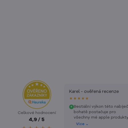
Karel - ověřená recenze
★★★★★
Bestiální výkon této nabíje
+
bohatě postačuje pro
Celkové hodnocení
všechny mé apple produkty
4,9 / 5
Příkladný je i přístup k
Více ⌄