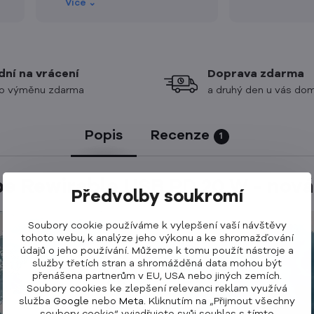
Příkladný je i přístup k
Více ⌄
zákazníkovi a doručení tohoto
bezva produktu na míru
domů, před odjezdem na
dovolenou. Ještě jednou díky.
dní na vrácení
Doprava zdarma
o výměnu zdarma
a druhý den u vás do
Popis
Recenze
1
e Rewirable USB PD 20 W - nová
Předvolby soukromí
Soubory cookie používáme k vylepšení vaší návštěvy
tohoto webu, k analýze jeho výkonu a ke shromažďování
údajů o jeho používání. Můžeme k tomu použít nástroje a
služby třetích stran a shromážděná data mohou být
přenášena partnerům v EU, USA nebo jiných zemích.
Soubory cookies ke zlepšení relevanci reklam využívá
služba
Google
nebo
Meta
. Kliknutím na „Přijmout všechny