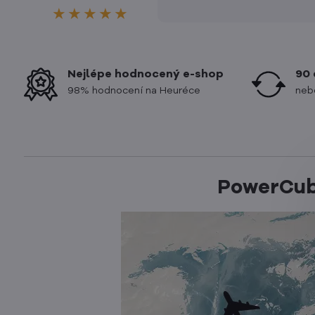
★★★★★
Nejlépe hodnocený e-shop
90 
98% hodnocení na Heuréce
neb
PowerCub