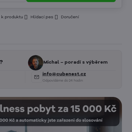
 k produktu
Hlídací pes
Doručení
?
Michal – poradí s výběrem
info@cubenest.cz
Odpovídáme do 24 hodin