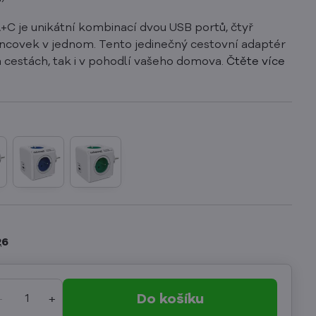
C je unikátní kombinací dvou USB portů, čtyř
ncovek v jednom. Tento jedinečný cestovní adaptér
a cestách, tak i v pohodlí vašeho domova.
Čtěte více
26
Do košíku