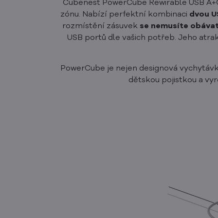
Cubenest PowerCube Rewirable USB A+C 
zónu. Nabízí perfektní kombinaci
dvou U
rozmístění zásuvek
se nemusíte obáva
USB portů dle vašich potřeb. Jeho atrak
PowerCube je nejen designová vychytávka
dětskou pojistkou a vy