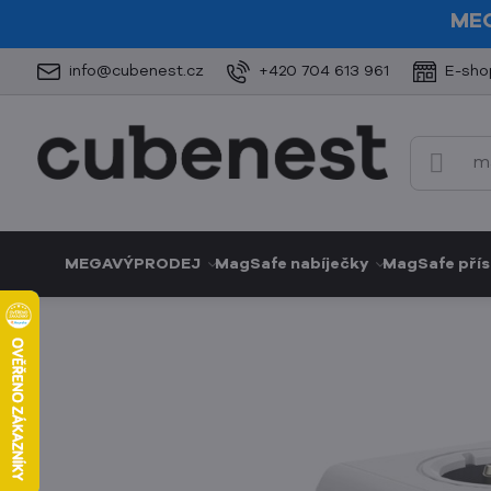
ME
info@cubenest.cz
+420 704 613 961
E-sho
MEGAVÝPRODEJ
MagSafe nabíječky
MagSafe přís