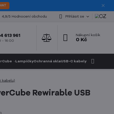
✕
VAT
4,9/5 Hodnocení obchodu
Přihlásit se
4 613 961
Nákupní košík
0 Kč
 - 16:00
rCube
Lampičky
Ochranná skla
USB-C kabely
z kabelu)
erCube Rewirable USB
í
)