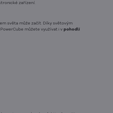
ktronické zařízení.
olem světa může začít. Díky světovým
í? PowerCube můžete využívat i v
pohodlí