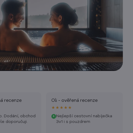
ná recenze
Oli - ověřená recenze
★★★★★
b. Dodání, obchod
Nejlepší cestovní nabíječka
+
le doporučuji.
3v1 i s pouzdrem