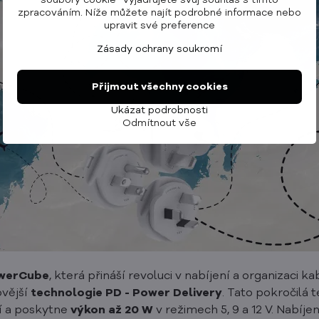
soubory cookie“ vyjadřujete svůj souhlas s tímto
zpracováním. Níže můžete najít podrobné informace nebo
upravit své preference
Zásady ochrany soukromí
Přijmout všechny cookies
Ukázat podrobnosti
Odmítnout vše
owerCube
, která přináší revoluci v nabíjení a organizaci
ovější
technologie PD - Power Delivery
. Tato pokročilá 
í a poskytne
výkon až 20 W
v režimech 5, 9 a 12 V. Nabíje