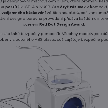
je designovým mistrovským dílem, které promění každý 
SB portů
(1xUSB-A a 1xUSB-C) a
čtyř zásuvek
v kompaktn
t vzájemného blokování
větších adaptérů, což vám umožní
tivní design a barevné provedení přidává každému interiér
ocenění
Red Dot Design Award.
, ale také bezpečný pomocník. Všechny modely jsou důk
robeny z odolného ABS plastu, což zajišťuje bezpečné použ