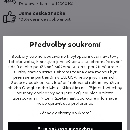
Doprava zdarma od 2000 Kč
Jsme česká značka
100% garance spokojenosti
Předvolby soukromí
Soubory cookie používáme k vylepšení vaší návštěvy
tohoto webu, k analýze jeho výkonu a ke shromažďování
údajů o jeho používání. Můžeme k tomu použít nástroje a
Celkové hodnocení
služby třetích stran a shromážděná data mohou být
4,9 / 5
přenášena partnerům v EU, USA nebo jiných zemích.
Soubory cookies ke zlepšení relevanci reklam využívá
★★★★★
služba
Google
nebo
Meta
. Kliknutím na „Přijmout všechny
soubory cookie“ vyjadřujete svůj souhlas s tímto
zpracováním. Níže můžete najít podrobné informace
Renata - ověřená recenze
nebo upravit své preference
★★★★★
Zásady ochrany soukromí
Cely nakup fungoval perfektne, rychle a zbozi je
+
vyborne, mam uz druhou multifunkcni nabijecku, je
›
to perfektni vec na cesty i domu
Přijmout všechny cookies