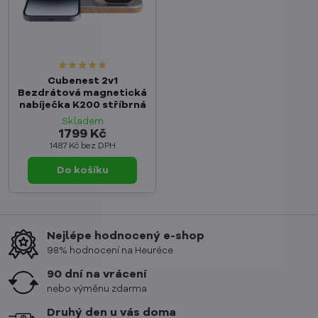
Cubenest 2v1
Bezdrátová magnetická
nabíječka K200 stříbrná
Skladem
1799 Kč
1487 Kč
bez DPH
Do košíku
Nejlépe hodnocený e-shop
98% hodnocení na Heuréce
90 dní na vrácení
nebo výměnu zdarma
Druhý den u vás doma