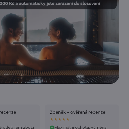
 recenze
Zdeněk - ověřená recenze
★★★★★
té odebírám zboží
Maximální ochota, výměna
+