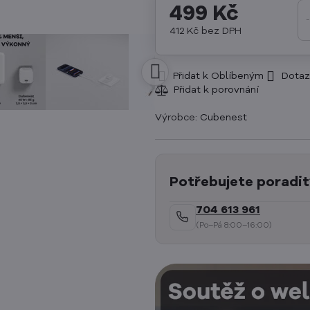
499 Kč
412 Kč
bez DPH
Přidat k Oblíbeným
Dotaz
Výrobce:
Cubenest
Potřebujete poradit
704 613 961
(Po–Pá 8:00–16:00)