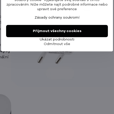
soubory cookie“ vyjadřujete svůj souhlas s tímto
zpracováním. Níže můžete najít podrobné informace nebo
upravit své preference
 byste,
Zásady ochrany soukromí
 Tato
pple
Přijmout všechny cookies
Ukázat podrobnosti
Odmítnout vše
téměř
kapsy
mální