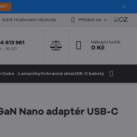
✕
VAT
4,9/5 Hodnocení obchodu
Přihlásit se
4 613 961
Nákupní košík
0 Kč
 - 16:00
rCube
Lampičky
Ochranná skla
USB-C kabely
GaN Nano adaptér USB-C