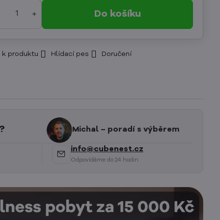
Do košíku
 k produktu
Hlídací pes
Doručení
?
Michal – poradí s výběrem
info@cubenest.cz
Odpovídáme do 24 hodin