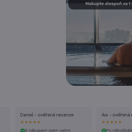
Daniel - ověřená recenze
Aix - ověřená
★★★★★
★★★★★
S nákupem jsem velmi
Po několiká
+
+