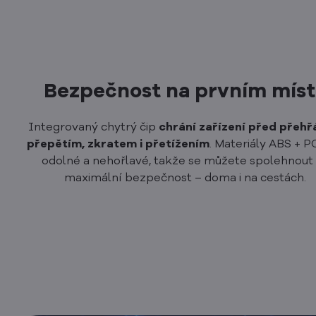
Bezpečnost na prvním mís
Integrovaný chytrý čip
chrání zařízení před přehř
přepětím, zkratem i přetížením
. Materiály ABS + P
odolné a nehořlavé, takže se můžete spolehnout
maximální bezpečnost – doma i na cestách.