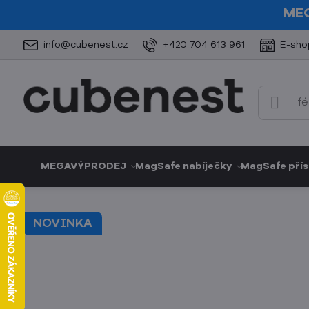
ME
info@cubenest.cz
+420 704 613 961
E-sho
MEGAVÝPRODEJ
MagSafe nabíječky
MagSafe přís
NOVINKA