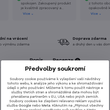
spokojen. Zakoupený produkt
z tohoto ob
je kvalitně zpracovaný a
opakověně k
přesně odpovídá očekáváním.
výbornou.
Více ⌄
Více ⌄
Vše funguje jak má, ze strany
Cubenest bylo vyhověno
mým požadavkům a dodání
bylo vyřešeno promptně.
Doporučuji!
dní na vrácení
Doprava zdarma
o výměnu zdarma
a druhý den u vás do
Popis
Recenze
0
Předvolby soukromí
Soubory cookie používáme k vylepšení vaší návštěvy
tohoto webu, k analýze jeho výkonu a ke shromažďování
údajů o jeho používání. Můžeme k tomu použít nástroje a
služby třetích stran a shromážděná data mohou být
přenášena partnerům v EU, USA nebo jiných zemích.
Soubory cookies ke zlepšení relevanci reklam využívá
služba
Google
nebo
Meta
. Kliknutím na „Přijmout všechny