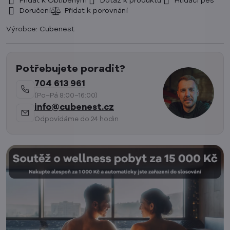
Přidat k Oblíbeným
Dotaz k produktu
Hlídací pes
Doručení
Výrobce:
Cubenest
Potřebujete poradit?
704 613 961
(Po–Pá 8:00–16:00)
info@cubenest.cz
Odpovídáme do 24 hodin