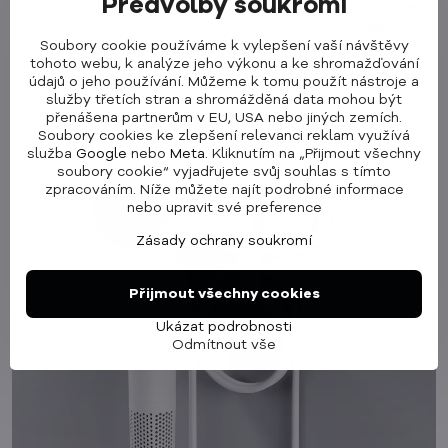
Předvolby soukromí
místa pro váš fén! Díky
silnému magnetickému uchycení
se váš fén vždy bezpečně usadí na své místo –
žádné
Soubory cookie používáme k vylepšení vaší návštěvy
padání a žádné škrábance
!
tohoto webu, k analýze jeho výkonu a ke shromažďování
údajů o jeho používání. Můžeme k tomu použít nástroje a
Instalace je snadná
díky možnosti připevnění pomocí
služby třetích stran a shromážděná data mohou být
šroubků nebo lepidla, které jsou obojí součástí balení.
přenášena partnerům v EU, USA nebo jiných zemích.
Soubory cookies ke zlepšení relevanci reklam využívá
služba
Google
nebo
Meta
. Kliknutím na „Přijmout všechny
soubory cookie“ vyjadřujete svůj souhlas s tímto
zpracováním. Níže můžete najít podrobné informace
nebo upravit své preference
Zásady ochrany soukromí
Přijmout všechny cookies
Ukázat podrobnosti
Odmítnout vše