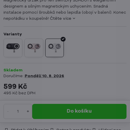
Magnetický držák pro fén SwiftDry SDHD01 s elegantním
designem a silným magnetickým uchycením. Snadná
instalace pomocí šroubků nebo lepidla (obojí v balení). Konec
nepořádku v koupelně!
Čtěte více
Skladem
Doručíme:
Pondělí
10. 8. 2026
599 Kč
495 Kč
bez DPH
Do košíku