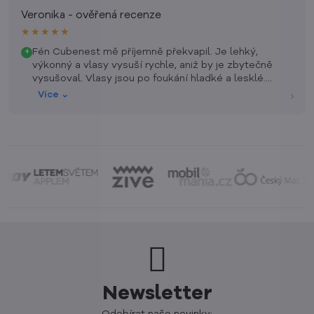
Veronika - ověřená recenze
★★★★★
Fén Cubenest mě příjemně překvapil. Je lehký,
+
výkonný a vlasy vysuší rychle, aniž by je zbytečně
vysušoval. Vlasy jsou po foukání hladké a lesklé.
Oceňuji i dlouhý (2 m) kabel a snadnou manipulaci.
›
Více ⌄
Za mě skvělý poměr výkonu a kvality.
Newsletter
Odebírat naše novinky: