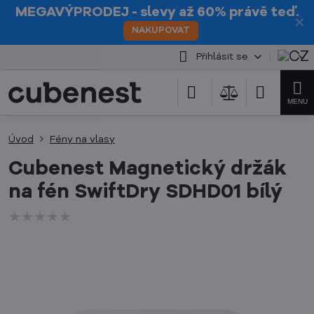
MEGAVÝPRODEJ
- slevy až 60% právě teď.
✕
NAKUPOVAT
Přihlásit se
Úvod
Fény na vlasy
Cubenest Magnetický držák
na fén SwiftDry SDHD01 bílý
★★★★★
★★★★★
★★★★★