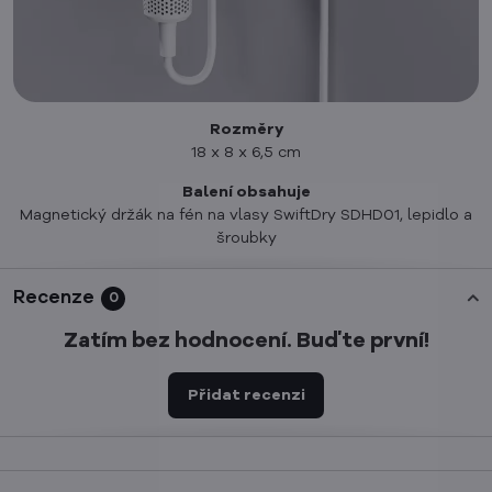
Rozměry
18 x 8 x 6,5 cm
Balení obsahuje
Magnetický držák na fén na vlasy SwiftDry SDHD01, lepidlo a
šroubky
Recenze
0
Zatím bez hodnocení. Buďte první!
Přidat recenzi