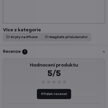
Více z kategorie
Kryty na iPhone
MagSafe příslušenství
Recenze
1
Hodnocení produktu
5/5
★★★★★
★★★★★
★★★★★
Přidat recenzi