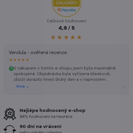
Celkové hodnocení
4,9 / 5
★★★★★
Vendula - ověřená recenze
★★★★★
S nákupem v tomto e-shopu jsem byla maximálně
+
spokojená. Objednávka byla vyřízena bleskově,
zboží dorazilo hned druhý den a v naprostém
pořádku. Oceňuji skvělou komunikaci a přehlednost
›
Více ⌄
stránek. Určitě zde nenakupuji naposledy a mohu
ostatním jen doporučit!
Nejlépe hodnocený e-shop
98% hodnocení na Heuréce
90 dní na vrácení
nebo výměnu zdarma