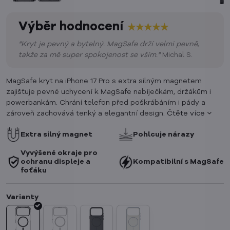
Výběr hodnocení
"Kryt je pevný a bytelný. MagSafe drží velmi pevně,
takže za mě super spokojenost se vším.
"
Michal S.
MagSafe kryt na iPhone 17 Pro s extra silným magnetem
zajišťuje pevné uchycení k MagSafe nabíječkám, držákům i
powerbankám. Chrání telefon před poškrábáním i pády a
zároveň zachovává tenký a elegantní design.
Čtěte více
Extra silný magnet
Pohlcuje nárazy
Vyvýšené okraje pro
ochranu displeje a
Kompatibilní s MagSafe
foťáku