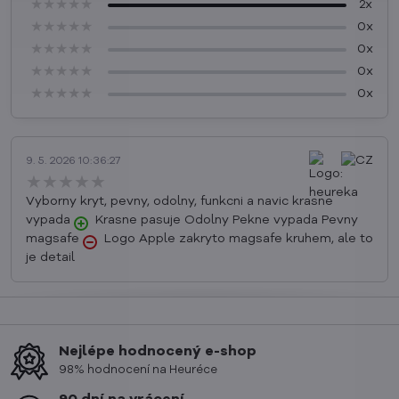
★★★★★
★★★★★
★★★★★
2x
★★★★★
★★★★★
★★★★★
0x
★★★★★
★★★★★
★★★★★
0x
★★★★★
★★★★★
★★★★★
0x
★★★★★
★★★★★
★★★★★
0x
9. 5. 2026 10:36:27
★★★★★
★★★★★
★★★★★
Vyborny kryt, pevny, odolny, funkcni a navic krasne
vypada
Krasne pasuje Odolny Pekne vypada Pevny
magsafe
Logo Apple zakryto magsafe kruhem, ale to
je detail
Nejlépe hodnocený e-shop
98% hodnocení na Heuréce