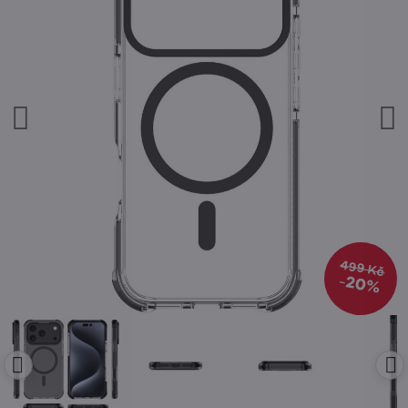
499 Kč
20%