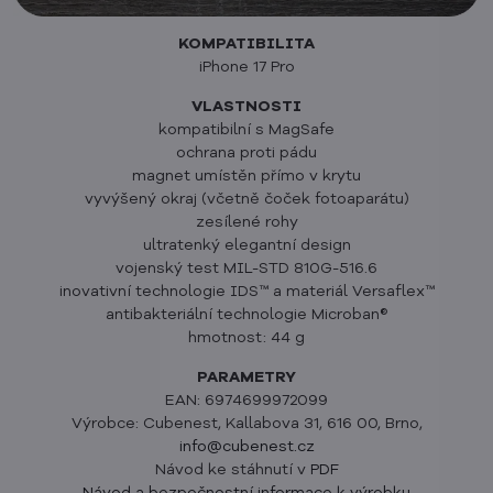
KOMPATIBILITA
iPhone 17 Pro
VLASTNOSTI
kompatibilní s MagSafe
ochrana proti pádu
magnet umístěn přímo v krytu
vyvýšený okraj (včetně čoček fotoaparátu)
zesílené rohy
ultratenký elegantní design
vojenský test MIL-STD 810G-516.6
inovativní technologie IDS™ a materiál Versaflex™
antibakteriální technologie Microban®
hmotnost: 44 g
PARAMETRY
EAN: 6974699972099
Výrobce: Cubenest, Kallabova 31, 616 00, Brno,
info@cubenest.cz
Návod ke stáhnutí v
PDF
Návod a bezpečnostní informace k výrobku