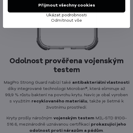
Přijmout všechny cookies
Ukázat podrobnosti
Odmítnout vše
Odolnost prověřena vojenským
testem
MagPro Strong Guard nabízí také
antibakteriální vlastnosti
díky integrované technologii Microban®, která eliminuje až
99,9 % růstu bakterií na povrchu krytu. Navíc je obal vyroben
s využitím
recyklovaného materiálu
, takže je šetrné k
životnímu prostředí.
Kryty prošly náročným
vojenským testem
MIL-STD 810G-
516.6, mezinárodně uznávanou certifikací
prokazující jeho
odolnost proti nárazům a pádům
.