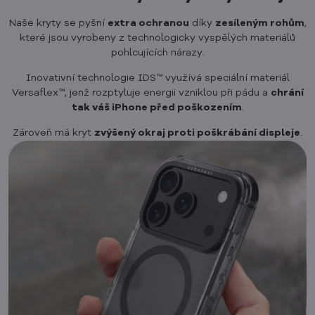
Naše kryty se pyšní
extra ochranou
díky
zesíleným rohům
,
které jsou vyrobeny z technologicky vyspělých materiálů
pohlcujících nárazy.
Inovativní technologie IDS™ využívá speciální materiál
Versaflex™, jenž rozptyluje energii vzniklou při pádu a
chrání
tak váš iPhone před poškozením
.
Zároveň má kryt
zvýšený okraj proti poškrábání displeje
.