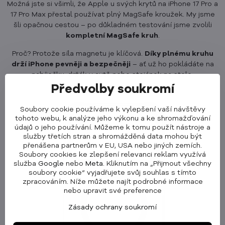
Možná jste si všimli, že Apple u svých krytů na iPhone 17 Pro a
17 Pro Max přestal používat plný MagSafe kroužek. My jsme
šli opačnou cestou – po důkladném testování jsme zvolili
kompletní MagSafe kruh
.
Proč? Protože síla magnetu je klíčová.
Díky plnému kruhu
drží iPhone pevněji a bezpečněji
– ať už ho pokládáte na
nabíječku, držák v autě nebo stojánek na stole.
Předvolby soukromí
Soubory cookie používáme k vylepšení vaší návštěvy
tohoto webu, k analýze jeho výkonu a ke shromažďování
údajů o jeho používání. Můžeme k tomu použít nástroje a
služby třetích stran a shromážděná data mohou být
přenášena partnerům v EU, USA nebo jiných zemích.
Soubory cookies ke zlepšení relevanci reklam využívá
služba
Google
nebo
Meta
. Kliknutím na „Přijmout všechny
soubory cookie“ vyjadřujete svůj souhlas s tímto
zpracováním. Níže můžete najít podrobné informace
nebo upravit své preference
Zásady ochrany soukromí