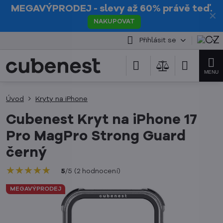
MEGAVÝPRODEJ
- slevy až 60% právě teď.
✕
NAKUPOVAT
Přihlásit se
Úvod
Kryty na iPhone
Cubenest Kryt na iPhone 17
Pro MagPro Strong Guard
černý
★★★★★
★★★★★
★★★★★
5
/
5
(
2
hodnocení
)
MEGAVÝPRODEJ