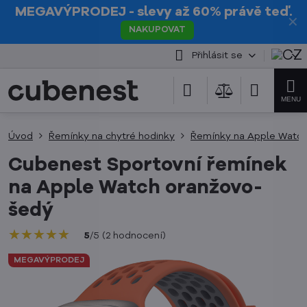
MEGAVÝPRODEJ
- slevy až 60% právě teď.
✕
NAKUPOVAT
Přihlásit se
Úvod
Řemínky na chytré hodinky
Řemínky na Apple Watc
Cubenest Sportovní řemínek
na Apple Watch oranžovo-
šedý
★★★★★
★★★★★
★★★★★
5
/
5
(
2
hodnocení
)
MEGAVÝPRODEJ