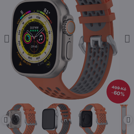
499 Kč
60%