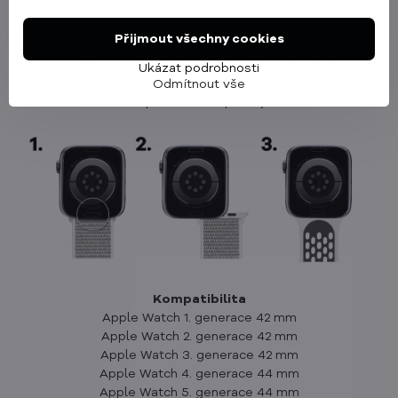
1. Stiskněte tlačítko na okraji hodinek, které uvolní stávající
Přijmout všechny cookies
řemínek.
2. Jemně vysuňte starý řemínek ze svého místa.
Ukázat podrobnosti
3. Nasuňte nový řemínek Cubenest do otvoru a zajistěte ho
Odmítnout vše
do požadované polohy.
Kompatibilita
Apple Watch 1. generace 42 mm
Apple Watch 2. generace 42 mm
Apple Watch 3. generace 42 mm
Apple Watch 4. generace 44 mm
Apple Watch 5. generace 44 mm