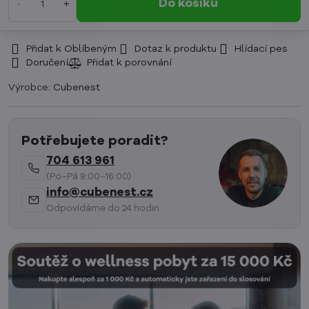
Do košíku
Přidat k Oblíbeným
Dotaz k produktu
Hlídací pes
Doručení
Výrobce:
Cubenest
Potřebujete poradit?
704 613 961
(Po–Pá 8:00–16:00)
info@cubenest.cz
Odpovídáme do 24 hodin