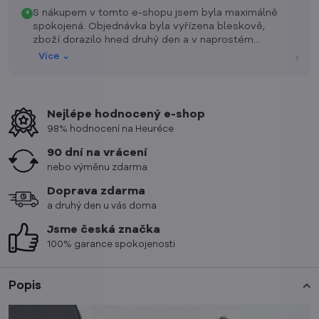
S nákupem v tomto e-shopu jsem byla maximálně
+
spokojená. Objednávka byla vyřízena bleskově,
zboží dorazilo hned druhý den a v naprostém
pořádku. Oceňuji skvělou komunikaci a přehlednost
›
Více ⌄
stránek. Určitě zde nenakupuji naposledy a mohu
ostatním jen doporučit!
Nejlépe hodnocený e-shop
98% hodnocení na Heuréce
90 dní na vrácení
nebo výměnu zdarma
Doprava zdarma
a druhý den u vás doma
Jsme česká značka
100% garance spokojenosti
Popis