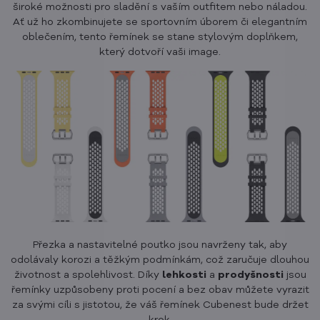
široké možnosti pro sladění s vaším outfitem nebo náladou.
Ať už ho zkombinujete se sportovním úborem či elegantním
oblečením, tento řemínek se stane stylovým doplňkem,
který dotvoří vaši image.
Přezka a nastavitelné poutko jsou navrženy tak, aby
odolávaly korozi a těžkým podmínkám, což zaručuje dlouhou
životnost a spolehlivost. Díky
lehkosti
a
prodyšnosti
jsou
řemínky uzpůsobeny proti pocení a bez obav můžete vyrazit
za svými cíli s jistotou, že váš řemínek Cubenest bude držet