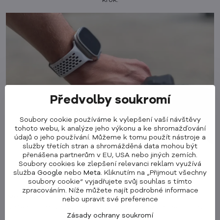
krok.
Předvolby soukromí
Soubory cookie používáme k vylepšení vaší návštěvy
tohoto webu, k analýze jeho výkonu a ke shromažďování
údajů o jeho používání. Můžeme k tomu použít nástroje a
služby třetích stran a shromážděná data mohou být
přenášena partnerům v EU, USA nebo jiných zemích.
Soubory cookies ke zlepšení relevanci reklam využívá
Jednoduchá, bezproblémová a rychlá
služba
Google
nebo
Meta
. Kliknutím na „Přijmout všechny
výměna řemínku
soubory cookie“ vyjadřujete svůj souhlas s tímto
zpracováním. Níže můžete najít podrobné informace
Měnit své řemínky můžete kdykoliv, podle libosti a z pohodlí
nebo upravit své preference
vašeho domova. Výměna je velmi rychlá a zvládne ji opravdu
Zásady ochrany soukromí
každý.