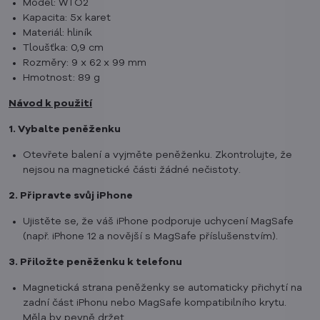
Model: WTO2
Kapacita: 5x karet
Materiál: hliník
Tloušťka: 0,9 cm
Rozměry: 9 x 62 x 99 mm
Hmotnost: 89 g
Návod k použití
1. Vybalte peněženku
Otevřete balení a vyjměte peněženku. Zkontrolujte, že
nejsou na magnetické části žádné nečistoty.
2. Připravte svůj iPhone
Ujistěte se, že váš iPhone podporuje uchycení MagSafe
(např. iPhone 12 a novější s MagSafe příslušenstvím).
3. Přiložte peněženku k telefonu
Magnetická strana peněženky se automaticky přichytí na
zadní část iPhonu nebo MagSafe kompatibilního krytu.
Měla by pevně držet.