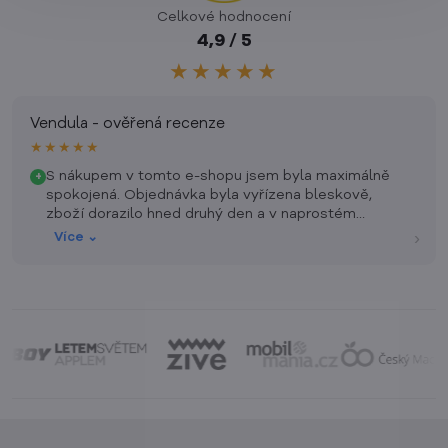
Celkové hodnocení
4,9 / 5
★★★★★
Vendula - ověřená recenze
★★★★★
S nákupem v tomto e-shopu jsem byla maximálně
+
spokojená. Objednávka byla vyřízena bleskově,
zboží dorazilo hned druhý den a v naprostém
pořádku. Oceňuji skvělou komunikaci a přehlednost
›
Více ⌄
stránek. Určitě zde nenakupuji naposledy a mohu
ostatním jen doporučit!