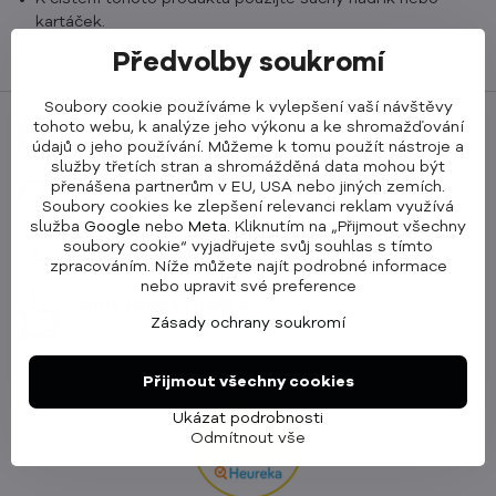
kartáček.
Uchovávejte tento produkt mimo dosah dětí.
Předvolby soukromí
Soubory cookie používáme k vylepšení vaší návštěvy
Nejlépe hodnocený e-shop
tohoto webu, k analýze jeho výkonu a ke shromažďování
údajů o jeho používání. Můžeme k tomu použít nástroje a
98% hodnocení na Heuréce
služby třetích stran a shromážděná data mohou být
90 dní na vrácení
přenášena partnerům v EU, USA nebo jiných zemích.
Soubory cookies ke zlepšení relevanci reklam využívá
nebo výměnu zdarma
služba
Google
nebo
Meta
. Kliknutím na „Přijmout všechny
Druhý den u vás doma
soubory cookie“ vyjadřujete svůj souhlas s tímto
zpracováním. Níže můžete najít podrobné informace
Doprava zdarma od 2000 Kč
nebo upravit své preference
Jsme česká značka
Zásady ochrany soukromí
100% garance spokojenosti
Přijmout všechny cookies
Ukázat podrobnosti
Odmítnout vše