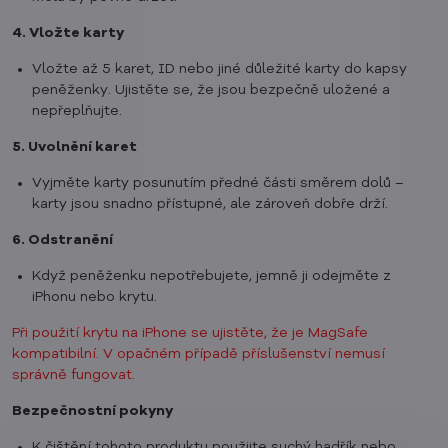
4. Vložte karty
Vložte až 5 karet, ID nebo jiné důležité karty do kapsy
peněženky. Ujistěte se, že jsou bezpečně uložené a
nepřeplňujte.
5. Uvolnění karet
Vyjměte karty posunutím předné části směrem dolů –
karty jsou snadno přístupné, ale zároveň dobře drží.
6. Odstranění
Když peněženku nepotřebujete, jemně ji odejměte z
iPhonu nebo krytu.
Při použití krytu na iPhone se ujistěte, že je MagSafe
kompatibilní. V opačném případě příslušenství nemusí
správně fungovat.
Bezpečnostní pokyny
K čištění tohoto produktu použijte suchý hadřík nebo