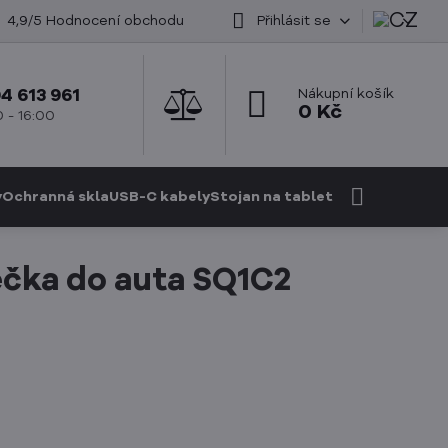
4,9/5 Hodnocení obchodu
Přihlásit se
4 613 961
Nákupní košík
0 Kč
 - 16:00
y
Ochranná skla
USB-C kabely
Stojan na tablet
ečka do auta SQ1C2