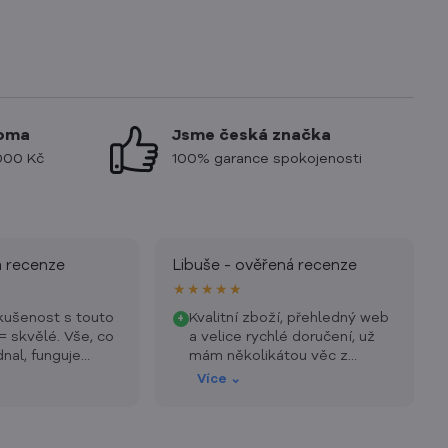
doma
Jsme česká značka
000 Kč
100% garance spokojenosti
á recenze
Libuše - ověřená recenze
★★★★★
kušenost s touto
Kvalitní zboží, přehledný web
+
= skvělé. Vše, co
a velice rychlé doručení, už
dnal, funguje
mám několikátou věc z
tohoto obchodu a jsme
Více ⌄
nadmíru spokojená.