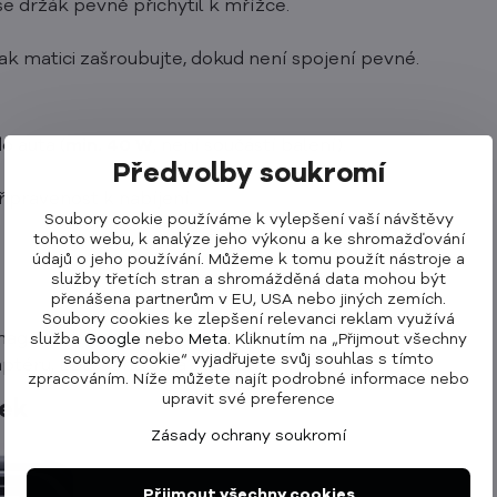
e držák pevně přichytil k mřížce.
ak matici zašroubujte, dokud není spojení pevné.
o auta (
min. 40 W
, není součástí balení).
Předvolby soukromí
řipravenost k nabíjení.
Soubory cookie používáme k vylepšení vaší návštěvy
tohoto webu, k analýze jeho výkonu a ke shromažďování
údajů o jeho používání. Můžeme k tomu použít nástroje a
služby třetích stran a shromážděná data mohou být
přenášena partnerům v EU, USA nebo jiných zemích.
Soubory cookies ke zlepšení relevanci reklam využívá
magnetické plochy.
služba
Google
nebo
Meta
. Kliknutím na „Přijmout všechny
soubory cookie“ vyjadřujete svůj souhlas s tímto
aptéru, LED kontrolka se vypne.
zpracováním. Níže můžete najít podrobné informace nebo
upravit své preference
žek
Zásady ochrany soukromí
Přijmout všechny cookies