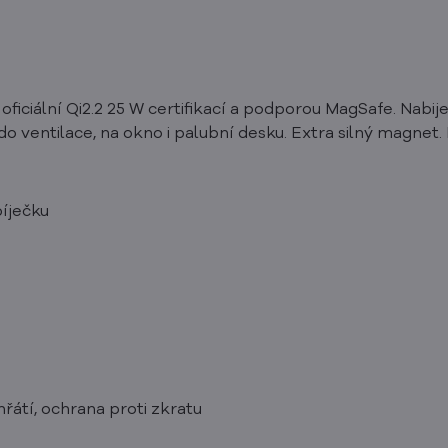
ficiální Qi2.2 25 W certifikací a podporou MagSafe. Nabij
o ventilace, na okno i palubní desku. Extra silný magnet
íječku
hřátí, ochrana proti zkratu