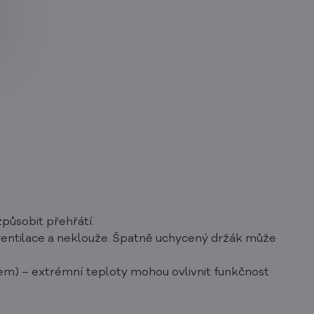
působit přehřátí.
 ventilace a neklouže. Špatně uchycený držák může
em) – extrémní teploty mohou ovlivnit funkčnost