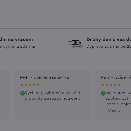
dní na vrácení
Druhý den u vás 
o výměnu zdarma
Doprava zdarma od 2
Petr - ověřená recenze
Petr - ověřen
★★★★★
★★★★★
Rychlost, výborné a funkční
Moje první z
+
+
produkty za rozumnou cenu.
společností 
jsem si obje
správně!
Více ⌄