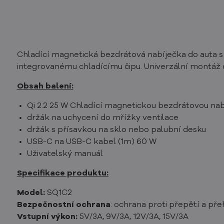
Chladící magnetická bezdrátová nabíječka do auta s o
integrovanému chladícímu čipu. Univerzální montáž d
Obsah balení:
Qi 2.2 25 W Chladící magnetickou bezdrátovou nab
držák na uchycení do mřížky ventilace
držák s přísavkou na sklo nebo palubní desku
USB-C na USB-C kabel (1m) 60 W
Uživatelský manuál
Specifikace produktu:
Model:
SQ1C2
Bezpečnostní ochrana
: ochrana proti přepětí a pře
Vstupní výkon:
5V/3A, 9V/3A, 12V/3A, 15V/3A