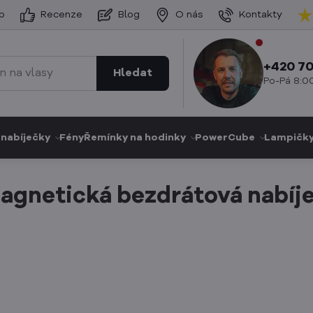
p
Recenze
Blog
O nás
Kontakty
+420 70
Hledat
Po-Pá 8:00
nabíječky
Fény
Řemínky na hodinky
PowerCube
Lampičk
magnetická bezdrátová nabíj