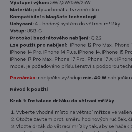
Výstupní výkon:
5W/7,5W/15W/25W
Materiál:
polykarbonát a tvrzené sklo
Kompatibilní s MagSafe technologií
Uchycení:
4 - bodový systém do větrací mřížky
Vstup:
USB-C
Protokol bezdrátového nabíjení:
Qi2.2
Lze použít pro nabíjení:
iPhone 12 Pro Max, iPhone 12
iPhone 14 Pro, iPhone 14 Plus, iPhone 14, iPhone 15 Pro
iPhone 17 Pro Max, iPhone 17 Pro, iPhone 17 Air, iPhone
model je požadováno příslušenství s podporou tech
Poznámka:
nabíječka vyžaduje
min. 40 W
nabíječku d
Návod k použití
Krok 1: Instalace držáku do větrací mřížky
Vyberte vhodné místo na větrací mřížce ve vaše
Otočte závitem proti směru hodinových ručiček, 
Vložte držák do větrací mřížky tak, aby se háček z