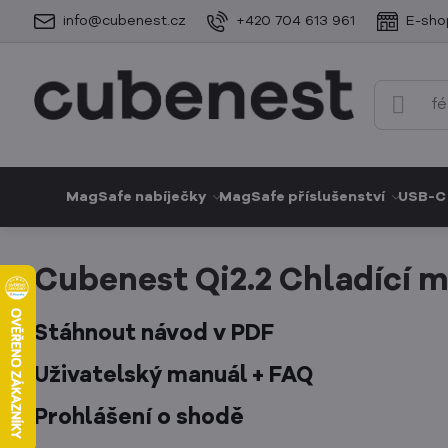
info@cubenest.cz
+420 704 613 961
E-sho
MagSafe nabíječky
MagSafe příslušenství
USB-C 
Cubenest Qi2.2 Chladící 
Stáhnout návod v PDF
Uživatelský manuál + FAQ
Prohlášení o shodě