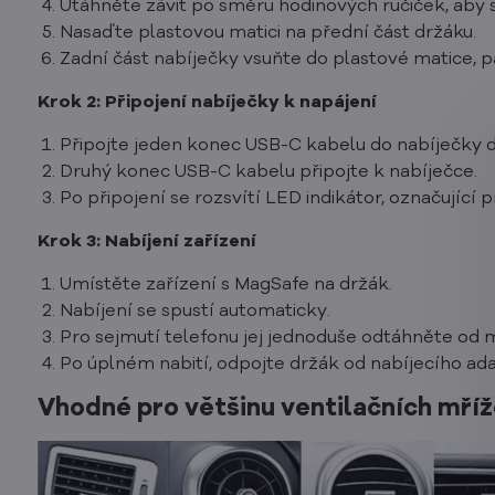
Utáhněte závit po směru hodinových ručiček, aby s
Nasaďte plastovou matici na přední část držáku.
Zadní část nabíječky vsuňte do plastové matice, p
Krok 2: Připojení nabíječky k napájení
Připojte jeden konec USB-C kabelu do nabíječky d
Druhý konec USB-C kabelu připojte k nabíječce.
Po připojení se rozsvítí LED indikátor, označující p
Krok 3: Nabíjení zařízení
Umístěte zařízení s MagSafe na držák.
Nabíjení se spustí automaticky.
Pro sejmutí telefonu jej jednoduše odtáhněte od 
Po úplném nabití, odpojte držák od nabíjecího ad
Vhodné pro většinu ventilačních mří