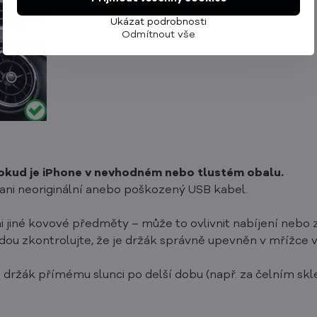
Ukázat podrobnosti
Odmítnout vše
okud je iPhone v nevhodném nebo tlustém obalu.
ani neoriginální anebo poškozený USB kabel.
i jiné kovové předměty – může to ovlivnit nabíjení nebo z
dou zkontrolujte, že je držák správně upevněn v mřížce
ržák přímému slunci po delší dobu (např. za čelním skl