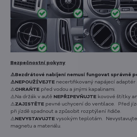
Bezpečnostní pokyny
⚠️Bezdrátové nabíjení nemusí fungovat správně p
⚠️NEPOUŽÍVEJTE
necertifikovaný napájecí adaptér 
⚠️
CHRAŇ
TE
před vodou a jinými kapalinami.
⚠️Na držák v autě
NEPŘIPEV
ŇUJTE
kovové štítky an
⚠️
ZAJISTĚTE
pevné uchycení do ventilace. Před jíz
při jízdě spadnout a způsobit rozptýlení řidiče.
⚠️
NEVYSTAVUJTE
vysokým teplotám. Nevystavujte d
magnetu a materiálu.