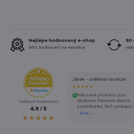
Nejlépe hodnocený e-shop
90 
98% hodnocení na Heuréce
neb
Jarek - ověřená recenze
★★★★★
Nabízené produkty jsou
+
špičkové (řemínek iWatch,
Celkové hodnocení
powerbanka, fén) vynikající
4,9 / 5
poměr cena/výkon, super
Více ⌄
★★★★★
design, bohužel omezená
nabídka produktů.