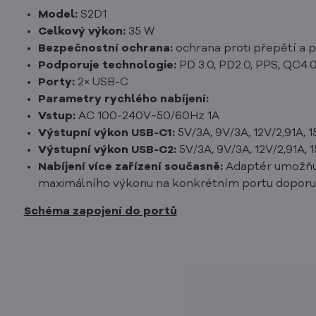
Model:
S2D1
Celkový výkon:
35 W
Bezpečnostní ochrana:
ochrana proti přepětí a p
Podporuje technologie:
PD 3.0, PD2.0, PPS, QC4.0
Porty:
2× USB-C
Parametry rychlého nabíjení:
Vstup:
AC 100-240V~50/60Hz 1A
Výstupní výkon USB-C1:
5V/3A, 9V/3A, 12V/2,91A, 1
Výstupní výkon USB-C2:
5V/3A, 9V/3A, 12V/2,91A, 
Nabíjení více zařízení současně:
Adaptér umožňuje
maximálního výkonu na konkrétním portu doporuč
Schéma zapojení do portů