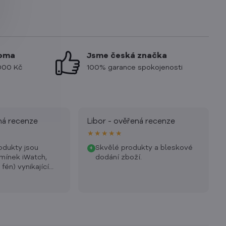
doma
Jsme česká značka
000 Kč
100% garance spokojenosti
ná recenze
Libor - ověřená recenze
★★★★★
odukty jsou
Skvělé produkty a bleskové
+
mínek iWatch,
dodání zboží.
fén) vynikající
výkon, super
užel omezená
uktů.