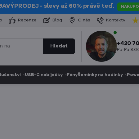
GAVÝPRODEJ
- slevy až 60% právě teď.
NAKUPO
p
Recenze
Blog
O nás
Kontakty
+420 70
Hledat
Po-Pá 8:00
lušenství
USB-C nabíječky
Fény
Řemínky na hodinky
Powe