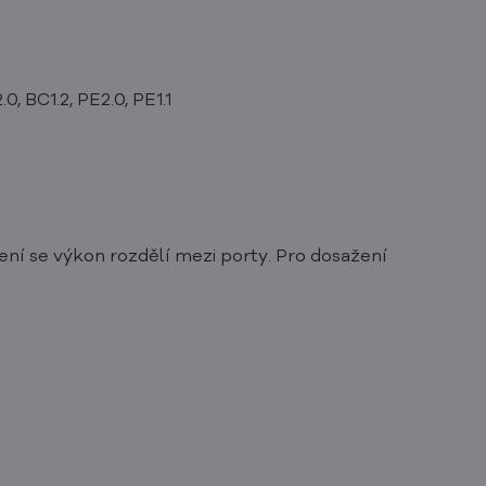
, BC1.2, PE2.0, PE1.1
ení se výkon rozdělí mezi porty. Pro dosažení