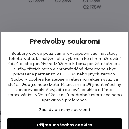
Předvolby soukromí
Soubory cookie používáme k vylepšení vaší návštěvy
 AC).
tohoto webu, k analýze jeho výkonu a ke shromažďování
údajů o jeho používání. Můžeme k tomu použít nástroje a
služby třetích stran a shromážděná data mohou být
přenášena partnerům v EU, USA nebo jiných zemích.
Soubory cookies ke zlepšení relevanci reklam využívá
služba
Google
nebo
Meta
. Kliknutím na „Přijmout všechny
soubory cookie“ vyjadřujete svůj souhlas s tímto
a přizpůsobí výstupní výkon.
zpracováním. Níže můžete najít podrobné informace nebo
upravit své preference
Zásady ochrany soukromí
oškozené kabely.
provozu.
Přijmout všechny cookies
hkosti nebo přímému slunečnímu záření.