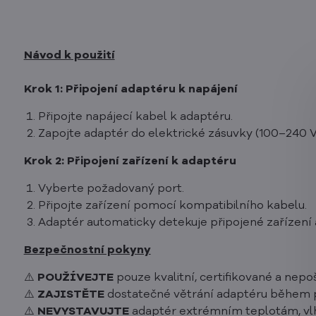
Návod k použití
Krok 1:
Připojení adaptéru k napájení
Připojte napájecí kabel k adaptéru.
Zapojte adaptér do elektrické zásuvky (100–240 V
Krok 2:
Připojení zařízení k adaptéru
Vyberte požadovaný port.
Připojte zařízení pomocí kompatibilního kabelu.
Adaptér automaticky detekuje připojené zařízení 
Bezpečnostní pokyny
⚠️
POUŽÍVEJTE
pouze kvalitní, certifikované a nep
⚠️
ZAJISTĚ
TE
dostatečné větrání adaptéru během 
⚠️
NEVYSTAVUJTE
adaptér extrémním teplotám, vl