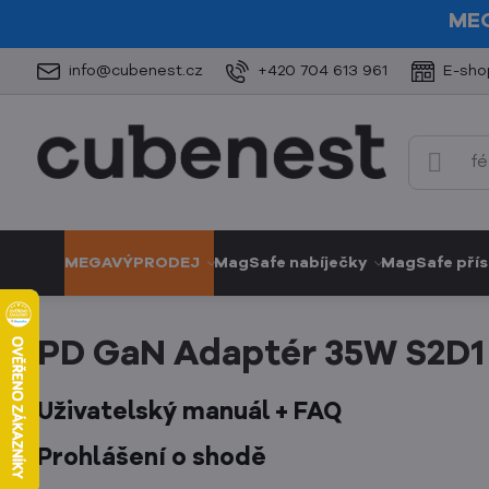
ME
info@cubenest.cz
+420 704 613 961
E-sho
MEGAVÝPRODEJ
MagSafe nabíječky
MagSafe přís
PD GaN Adaptér 35W S2D1
Uživatelský manuál + FAQ
Prohlášení o shodě