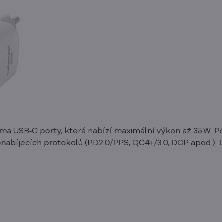
a USB‑C porty, která nabízí maximální výkon až 35 W. Pod
onabíjecích protokolů (PD2.0/PPS, QC4+/3.0, DCP apod.). I