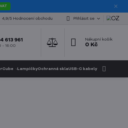
✕
VAT
4,9/5 Hodnocení obchodu
Přihlásit se
4 613 961
Nákupní košík
0 Kč
 - 16:00
rCube
Lampičky
Ochranná skla
USB-C kabely