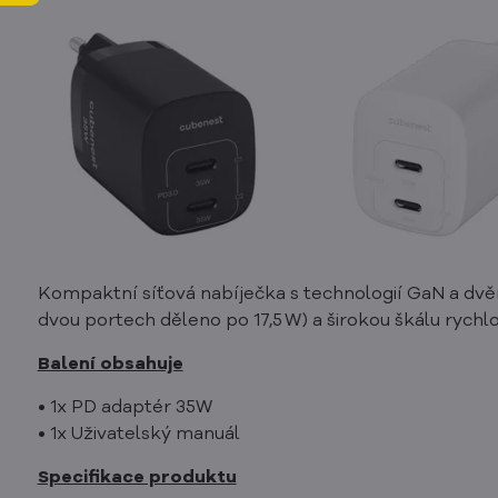
Kompaktní síťová nabíječka s technologií GaN a dvěm
dvou portech děleno po 17,5 W) a širokou škálu rychl
Balení obsahuje
• 1x PD adaptér 35W
• 1x Uživatelský manuál
Specifikace produktu