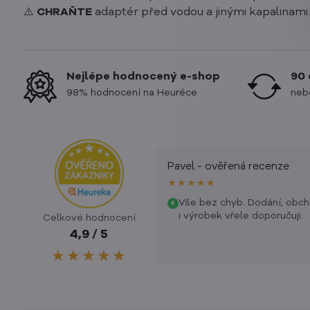
⚠️
CHRAŇTE
adaptér před vodou a jinými kapalinami.
Nejlépe hodnocený e-shop
90 
98% hodnocení na Heuréce
neb
Pavel - ověřená recenze
★★★★★
Vše bez chyb. Dodání, obc
+
i výrobek vřele doporučuji.
Celkové hodnocení
4,9 / 5
★★★★★