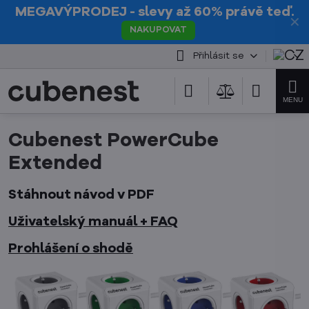
MEGAVÝPRODEJ
- slevy až 60% právě teď.
✕
NAKUPOVAT
Přihlásit se
Cubenest PowerCube
Extended
Stáhnout návod v PDF
Uživatelský manuál + FAQ
Prohlášení o shodě