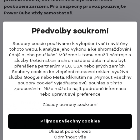
příkonu 2500 W, což může vést k přehřátí nebo
poškození zařízení. Pro bezpečný provoz používejte
PowerCube vždy samostatně.
Předvolby soukromí
Soubory cookie používáme k vylepšení vaší návštěvy
tohoto webu, k analýze jeho výkonu a ke shromažďování
údajů o jeho používání. Můžeme k tomu použít nástroje a
služby třetích stran a shromážděná data mohou být
přenášena partnerům v EU, USA nebo jiných zemích.
Nejlépe hodnocený e-shop
Soubory cookies ke zlepšení relevanci reklam využívá
98% hodnocení na Heuréce
služba
Google
nebo
Meta
. Kliknutím na „Přijmout všechny
soubory cookie“ vyjadřujete svůj souhlas s tímto
90 dní na vrácení
zpracováním. Níže můžete najít podrobné informace
nebo výměnu zdarma
nebo upravit své preference
Druhý den u vás doma
Zásady ochrany soukromí
Doprava zdarma od 2000 Kč
Jsme česká značka
Přijmout všechny cookies
100% garance spokojenosti
Ukázat podrobnosti
Odmítnout vše