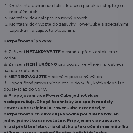
Odstraňte ochrannou fólii z lepících pásek a nalepte je na
montážní dok.
Montážní dok nalepte na rovný povrch.
Montážní dok vložte do zásuvky PowerCube s speciálními
zápatkami a zajistěte otočením.
Bezpečnostní pokyny
⚠️ Zařízení
NEZAKRÝVEJTE
a chraňte před kontaktem s
vodou.
⚠️ Zařízení
NENÍ URČENO
pro použití ve vlhkém prostředí
a/anebo exteriéru.
⚠️
NEPŘEKRAČUJTE
maximální povolený výkon.
⚠️ Doporučená provozní teplota je do 25 °C, krátkodobě lze
používat až do 35 °C.
⚠️
Propojování více PowerCube jednotek se
nedoporučuje. I když technicky lze spojit modely
PowerCube Original a PowerCube Extended, z
bezpečnostních důvodů je vhodné používat vždy jen
jednu jednotku samostatně. Připojením více zásuvek
hrozí přetížení elektrické sítě a překročení maximálního