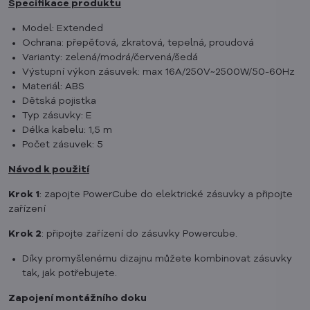
Specifikace produktu
Model: Extended
Ochrana: přepěťová, zkratová, tepelná, proudová
Varianty: zelená/modrá/červená/šedá
Výstupní výkon zásuvek: max 16A/250V~2500W/50-60Hz
Materiál: ABS
Dětská pojistka
Typ zásuvky: E
Délka kabelu: 1,5 m
Počet zásuvek: 5
Návod k použití
Krok 1
: zapojte PowerCube do elektrické zásuvky a připojte
zařízení
Krok 2
: připojte zařízení do zásuvky Powercube.
Díky promyšlenému dizajnu můžete kombinovat zásuvky
tak, jak potřebujete.
Zapojení montážního doku