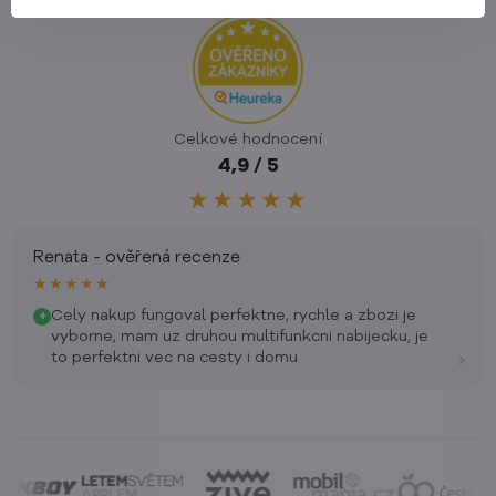
Celkové hodnocení
4,9 / 5
★★★★★
Renata - ověřená recenze
★★★★★
Cely nakup fungoval perfektne, rychle a zbozi je
+
vyborne, mam uz druhou multifunkcni nabijecku, je
›
to perfektni vec na cesty i domu