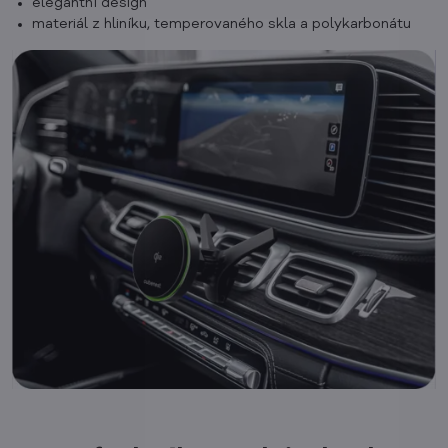
elegantní design
materiál z hliníku, temperovaného skla a polykarbonátu