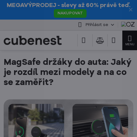
MEGAVÝPRODEJ
- slevy až 60% právě teď.
✕
NAKUPOVAT
Přihlásit se
MagSafe držáky do auta: Jaký
je rozdíl mezi modely a na co
se zaměřit?