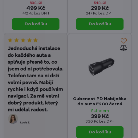
899 Kč
549 Kč
499 Kč
299 Kč
412 Kč
bez DPH
247 Kč
bez DPH
Do košíku
Do košíku
Cubenest PD Nabíječka
do auta E2C0 černá
Skladem
399 Kč
330 Kč
bez DPH
Do košíku