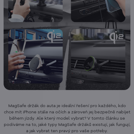
MagSafe držák do auta je ideální řešení pro každého, kdo
chce mít iPhone stále na očích a zároveň jej bezpečně nabíjet
během jízdy. Ale který model vybrat? V tomto článku se
podíváme na to, jaké typy MagSafe držáků existují, jak fungují,
a jak vybrat ten pravý pro vaše potřeby.