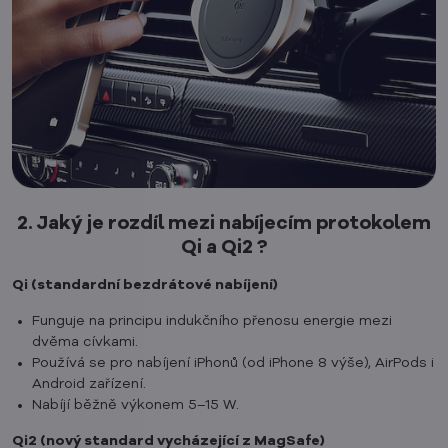
2. Jaký je rozdíl mezi nabíjecím protokolem
Qi a Qi2 ?
Qi (standardní bezdrátové nabíjení)
Funguje na principu indukčního přenosu energie mezi
dvěma cívkami.
Používá se pro nabíjení iPhonů (od iPhone 8 výše), AirPods i
Android zařízení.
Nabíjí běžně výkonem 5–15 W.
Qi2 (nový standard vycházející z MagSafe)