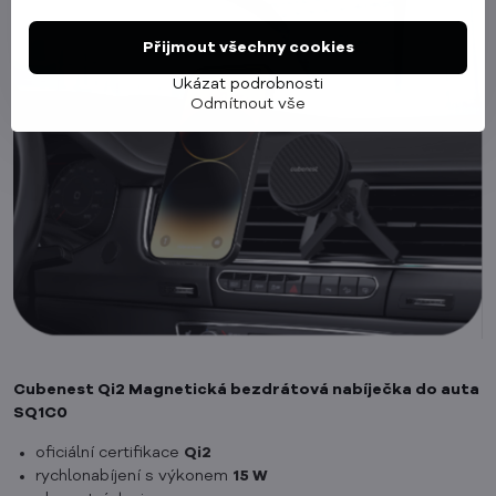
Přijmout všechny cookies
Ukázat podrobnosti
Odmítnout vše
Cubenest Qi2 Magnetická bezdrátová nabíječka do auta
SQ1C0
oficiální certifikace
Qi2
rychlonabíjení s výkonem
15 W