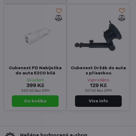
Cubenest PD Nabíječka
Cubenest Držák do auta
do auta E2C0 bílá
s přísavkou
Skladem
Vyprodáno
399 Kč
129 Kč
330 Kč
bez DPH
107 Kč
bez DPH
Do košíku
Nejlépe hodnocený e-shop