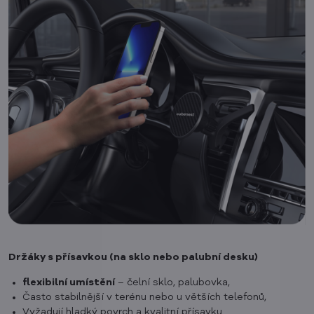
Držáky s přísavkou (na sklo nebo palubní desku)
flexibilní umístění
– čelní sklo, palubovka,
Často stabilnější v terénu nebo u větších telefonů,
Vyžadují hladký povrch a kvalitní přísavku.