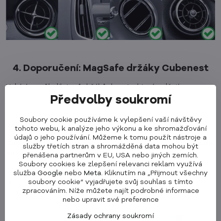
4. Doporučení: MagSafe držáky Cubenest
Nabízíme několik typů držáků do auta, které splňují
nejpřísnější požadavky na bezpečnost, kompatibilitu a
Předvolby soukromí
pohodlí.
Soubory cookie používáme k vylepšení vaší návštěvy
Zákazníky nejvíc oblíbené
:
tohoto webu, k analýze jeho výkonu a ke shromažďování
údajů o jeho používání. Můžeme k tomu použít nástroje a
Cubenest Chladící magnetická bezdrátová nabíječka do
služby třetích stran a shromážděná data mohou být
auta S1C2
přenášena partnerům v EU, USA nebo jiných zemích.
Soubory cookies ke zlepšení relevanci reklam využívá
vestavěný chladící čip zabraňuje přehřívání telefonu
služba
Google
nebo
Meta
. Kliknutím na „Přijmout všechny
stabilní držení i s MagSafe pouzdrem
soubory cookie“ vyjadřujete svůj souhlas s tímto
zpracováním. Níže můžete najít podrobné informace
v balení taky držák s přísavkou na sklo nebo palubní
nebo upravit své preference
desku
Zásady ochrany soukromí