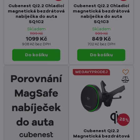
Cubenest Qi2.2 Chladící
Cubenest Qi2.2 Chladící
magnetická bezdrátová
magnetická bezdrátová
nabíječka do auta
nabíječka do auta
SQ1C2
SQ1C3
Skladem
Skladem
1199 Kč
999 Kč
1099 Kč
849 Kč
908 Kč
bez DPH
702 Kč
bez DPH
Do košíku
Do košíku
MEGAVÝPRODEJ
25%
Cubenest Qi2.2
Magnetická bezdrátová