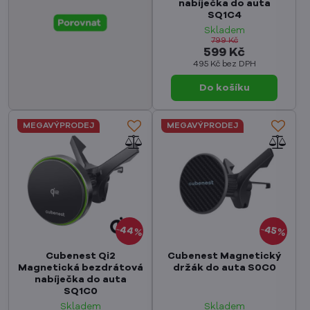
nabíječka do auta
SQ1C4
Skladem
799 Kč
599 Kč
495 Kč
bez DPH
Do košíku
MEGAVÝPRODEJ
MEGAVÝPRODEJ
44%
45%
Cubenest Qi2
Cubenest Magnetický
Magnetická bezdrátová
držák do auta S0C0
nabíječka do auta
SQ1C0
Skladem
Skladem