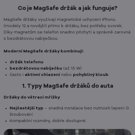
Co je MagSafe držák a jak funguje?
MagSafe držáky využívají magnetické uchycení iPhonu
(modely 12 a novější) přímo k držáku, bez potřeby svorek.
Díky magnetům se telefon snadno přichytí a správně zarovná
s bezdrátovou nabíječkou.
Moderní MagSafe držáky kombinují:
držák telefonu
bezdrátovou nabíječku
(až 15 W)
často i
aktivní chlazení
nebo
pohyblivý kloub
1. Typy MagSafe držáků do auta
Držáky do větrací mřížky
Nejčastější typ
– snadná instalace bez nutnosti lepení či
šroubování.
Kompaktní rozměry, dobře dostupné.